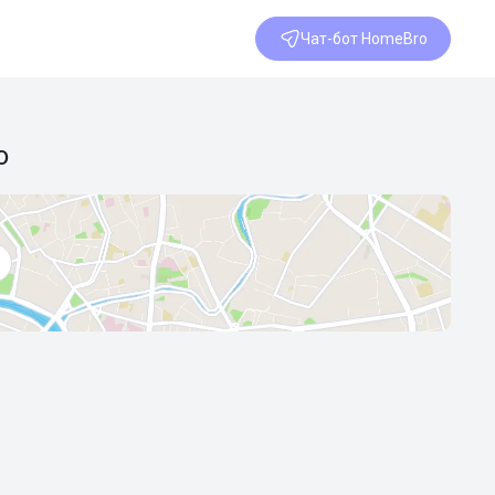
Чат-бот HomeBro
о