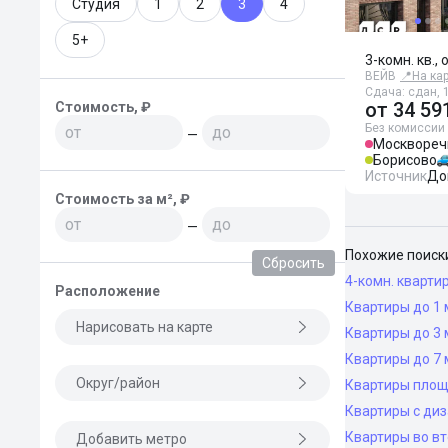
Студия
1
2
3
4
5+
3-комн. кв., 
ВЕЙВ
📍
На ка
Сдача: сдан, 1
от
34 59
Стоимость, ₽
Без комиссии
—
Москвореч
Борисово
Источник
До
Стоимость за м², ₽
—
Похожие поиск
Сбросить
4-комн. кварти
Расположение
Квартиры до 1 
Нарисовать на карте
Квартиры до 3 
Квартиры до 7 
Округ/район
Квартиры площ
Квартиры с ди
Квартиры во в
Добавить метро