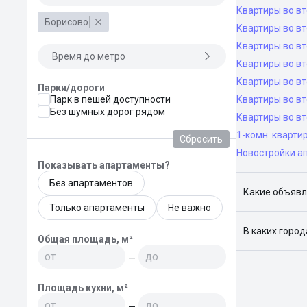
Квартиры во вт
Борисово
Квартиры во вт
Квартиры во вт
Время до метро
Квартиры во вт
Квартиры во в
Парки/дороги
Парк в пешей доступности
Квартиры во в
Без шумных дорог рядом
Квартиры во в
1-комн. кварти
Сбросить
Новостройки а
Показывать апартаменты?
Без апартаментов
Какие объявл
Только апартаменты
Не важно
Я отслежива
В каких горо
Общая площадь, м²
Поиск жилья
—
Краснодар, 
Площадь кухни, м²
—