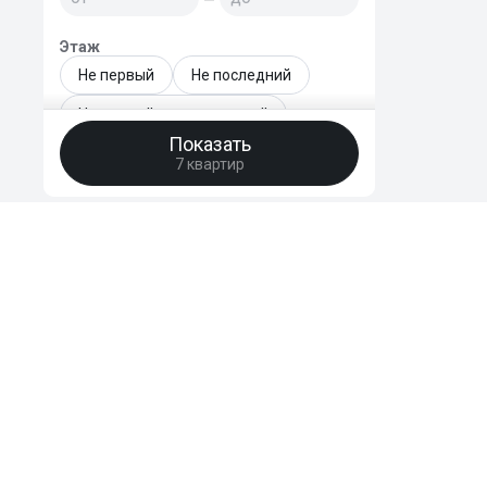
Этаж
Не первый
Не последний
Не первый и не последний
Показать
Только последний
7 квартир
Этаж - точный диапазон
—
Этажей в доме
—
HomeBro
Преимущества
Год сдачи новостройки
Отзывы
FAQ
уже сдан
Поддержать
2026
2027
2028
2029
© 2020-2026 HomeBro. Использование материалов HomeBro возможно т
2030 и позднее
на первоисточник. Использование сайта, в том числе подача объявлен