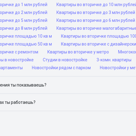
оричке до 1 млн рублей
Квартиры во вторичке до 10 млн рубле
оричке до 2 млн рублей
Квартиры во вторичке до 3 млн рублей
оричке до 5 млн рублей
Квартиры во вторичке до 6 млн рублей
оричке до 8 млн рублей
Квартиры во вторичке малогабаритны
торичке площадью 10 кв м
Квартиры во вторичке площадью 100
торичке площадью 50 кв м
Квартиры во вторичке с дизайнерск
торичке с ремонтом
Квартиры во вторичке у метро
Многоком
ры в новостройке
Студии в новостройке
3-комн. квартиры
партаменты
Новостройки рядом с парком
Новостройки у ме
ения ты показываешь?
ю объявления на популярных сайтах объявлений: ЦИАН, Домклик, 
дах ты работаешь?
 доступен в следующих городах: Москва, Санкт-Петербург, Архангел
Красноярск, Нижний Новгород, Новосибирск, Омск, Пермь, Ростов-н