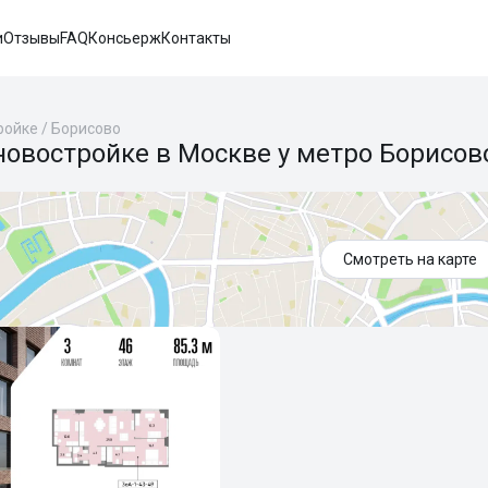
и
Отзывы
FAQ
Консьерж
Контакты
ройке
/
Борисово
новостройке в Москве у метро Борисов
Смотреть на карте