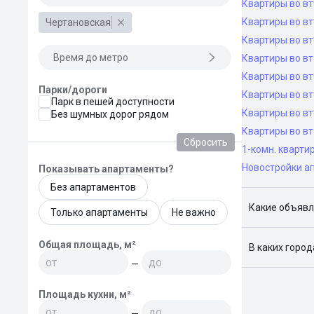
Квартиры во в
Квартиры во вт
Чертановская
Квартиры во вт
Время до метро
Квартиры во вт
Квартиры во вт
Парки/дороги
Квартиры во в
Парк в пешей доступности
Квартиры во в
Без шумных дорог рядом
Квартиры во в
Сбросить
1-комн. кварти
Новостройки а
Показывать апартаменты?
Без апартаментов
Какие объявл
Только апартаменты
Не важно
Я отслежива
Общая площадь, м²
В каких горо
—
Поиск жилья
Краснодар, 
Площадь кухни, м²
—