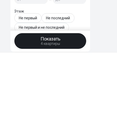
Этаж
Не первый
Не последний
Не первый и не последний
Только последний
Показать
4 квартиры
Этаж - точный диапазон
—
Этажей в доме
—
HomeBro
Год сдачи новостройки
Преимущества
Отзывы
уже сдан
FAQ
2026
Поддержать
2027
2028
2029
© 2020-2026 HomeBro. Использование материалов HomeBro возможно т
2030 и позднее