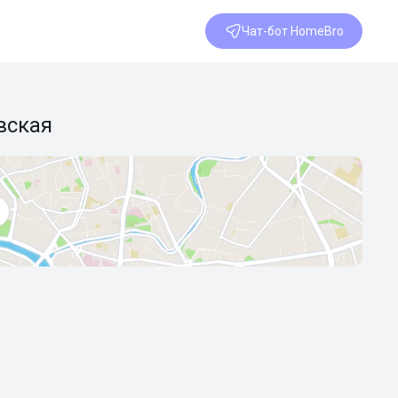
Чат-бот HomeBro
вская