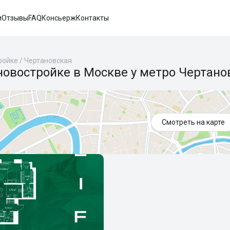
и
Отзывы
FAQ
Консьерж
Контакты
ройке
/
Чертановская
новостройке в Москве у метро Чертано
Смотреть на карте