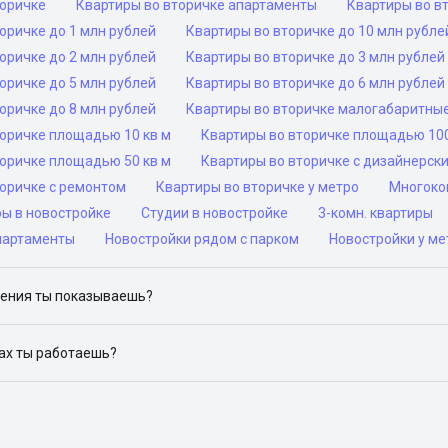
торичке
Квартиры во вторичке апартаменты
Квартиры во в
оричке до 1 млн рублей
Квартиры во вторичке до 10 млн рубле
оричке до 2 млн рублей
Квартиры во вторичке до 3 млн рублей
оричке до 5 млн рублей
Квартиры во вторичке до 6 млн рублей
оричке до 8 млн рублей
Квартиры во вторичке малогабаритны
торичке площадью 10 кв м
Квартиры во вторичке площадью 100
торичке площадью 50 кв м
Квартиры во вторичке с дизайнерск
торичке с ремонтом
Квартиры во вторичке у метро
Многоком
ры в новостройке
Студии в новостройке
3-комн. квартиры
партаменты
Новостройки рядом с парком
Новостройки у ме
ения ты показываешь?
ю объявления на популярных сайтах объявлений: ЦИАН, Домклик, 
дах ты работаешь?
 доступен в следующих городах: Москва, Санкт-Петербург, Архангел
Красноярск, Нижний Новгород, Новосибирск, Омск, Пермь, Ростов-н