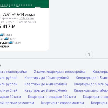
от 72.61 м², 6-14 этажи
-Варшавская»
📍
На карте
 кв. 2022г. · 3 объявления
6 417 ₽
8 мин
кая
8 мин
вская
8 мин
мклик
1
и
ры в новостройке
2-комн. квартиры в новостройке
Квартир
млн рублей
Квартиры до 10 млн рублей
Квартиры до 1.5 мл
млн рублей
Квартиры до 4 млн рублей
Квартиры до 5 млн р
млн рублей
Квартиры до 8 млн рублей
Квартиры малогаба
адью 10 кв м
Квартиры площадью 100 кв м
Квартиры площ
зайнерским ремонтом
Квартиры с евроремонтом
Квартиры 