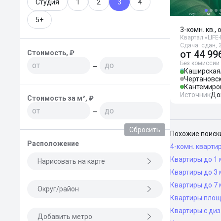
Студия
1
2
3
4
5+
3-комн. кв., 
Квартал «LIFE
Сдача: сдан, 3
от
44 99
Стоимость, ₽
Без комиссии
—
Каширская
Чертановс
Кантемиро
Источник
До
Стоимость за м², ₽
—
Сбросить
Похожие поиск
Расположение
4-комн. кварти
Квартиры до 1 
Нарисовать на карте
Квартиры до 3 
Квартиры до 7 
Округ/район
Квартиры площ
Квартиры с ди
Добавить метро