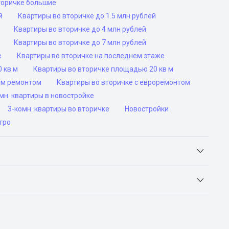
торичке большие
й
Квартиры во вторичке до 1.5 млн рублей
Квартиры во вторичке до 4 млн рублей
Квартиры во вторичке до 7 млн рублей
е
Квартиры во вторичке на последнем этаже
 кв м
Квартиры во вторичке площадью 20 кв м
им ремонтом
Квартиры во вторичке с евроремонтом
н. квартиры в новостройке
3-комн. квартиры во вторичке
Новостройки
тро
Яндекс.Недвижимость, Авито, Самолет.Плюс.
ьск, Сочи, Волгоград, Воронеж, Екатеринбург, Казань,
а-Дону, Самара, Уфа и Челябинск.