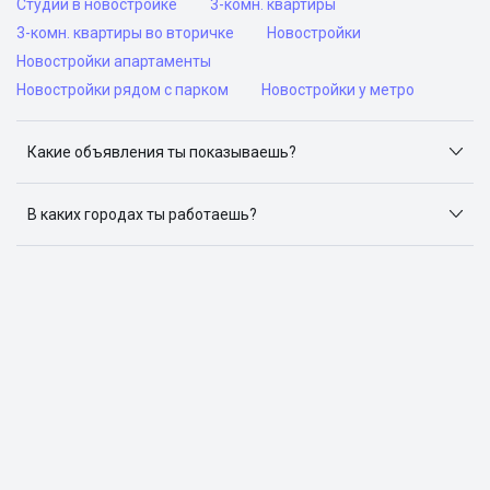
Студии в новостройке
3-комн. квартиры
3-комн. квартиры во вторичке
Новостройки
Новостройки апартаменты
Новостройки рядом с парком
Новостройки у метро
Какие объявления ты показываешь?
Я отслеживаю объявления на популярных сайтах
объявлений: ЦИАН, Домклик, Яндекс.Недвижимость,
В каких городах ты работаешь?
Авито, Самолет.Плюс.
Поиск жилья доступен в следующих городах: Москва,
Санкт-Петербург, Архангельск, Сочи, Волгоград,
Воронеж, Екатеринбург, Казань, Краснодар, Красноярск,
Нижний Новгород, Новосибирск, Омск, Пермь, Ростов-
на-Дону, Самара, Уфа и Челябинск.