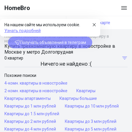
HomeBro
Фильтры
На карте
На нашем сайте мы используем cookie.
Узнать подробней
Главная
/
Москва
/
Купить трехкомнатную квартиру в
новостройке
/
Долгопрудная
Получать объявления в телеграм
Купить трехкомнатную квартиру в новостройке в
Москве у метро Долгопрудная
0 квартир
Ничего не найдено :(
Похожие поиски
4-комн. квартиры в новостройке
2-комн. квартиры в новостройке
Квартиры
Квартиры апартаменты
Квартиры большие
Квартиры до 1 млн рублей
Квартиры до 10 млн рублей
Квартиры до 1.5 млн рублей
Квартиры до 2 млн рублей
Квартиры до 3 млн рублей
Квартиры до 4 млн рублей
Квартиры до 5 млн рублей