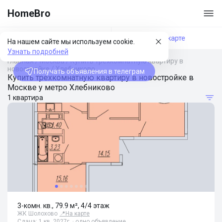
HomeBro
Фильтры
На карте
На нашем сайте мы используем cookie.
Узнать подробней
Главная
/
Москва
/
Купить трехкомнатную квартиру в
новостройке
/
Хлебниково
Получать объявления в телеграм
Купить трехкомнатную квартиру в новостройке в
Москве у метро Хлебниково
1 квартира
3-комн. кв., 79.9 м², 4/4 этаж
ЖК Шолохово
📍
На карте
Сдача: 1 кв. 2027г. · одно объявление