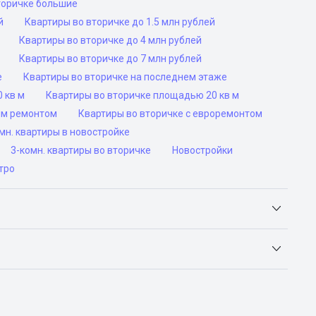
торичке большие
й
Квартиры во вторичке до 1.5 млн рублей
Квартиры во вторичке до 4 млн рублей
Квартиры во вторичке до 7 млн рублей
е
Квартиры во вторичке на последнем этаже
 кв м
Квартиры во вторичке площадью 20 кв м
им ремонтом
Квартиры во вторичке с евроремонтом
н. квартиры в новостройке
3-комн. квартиры во вторичке
Новостройки
тро
Яндекс.Недвижимость, Авито, Самолет.Плюс.
ьск, Сочи, Волгоград, Воронеж, Екатеринбург, Казань,
а-Дону, Самара, Уфа и Челябинск.