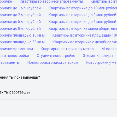
торичке
Квартиры во вторичке апартаменты
Квартиры во в
оричке до 1 млн рублей
Квартиры во вторичке до 10 млн рубле
оричке до 2 млн рублей
Квартиры во вторичке до 3 млн рублей
оричке до 5 млн рублей
Квартиры во вторичке до 6 млн рублей
оричке до 8 млн рублей
Квартиры во вторичке малогабаритны
торичке площадью 10 кв м
Квартиры во вторичке площадью 100
торичке площадью 50 кв м
Квартиры во вторичке с дизайнерск
торичке с ремонтом
Квартиры во вторичке у метро
Многоком
ры в новостройке
Студии в новостройке
3-комн. квартиры
партаменты
Новостройки рядом с парком
Новостройки у ме
ения ты показываешь?
ю объявления на популярных сайтах объявлений: ЦИАН, Домклик, 
дах ты работаешь?
 доступен в следующих городах: Москва, Санкт-Петербург, Архангел
Красноярск, Нижний Новгород, Новосибирск, Омск, Пермь, Ростов-н