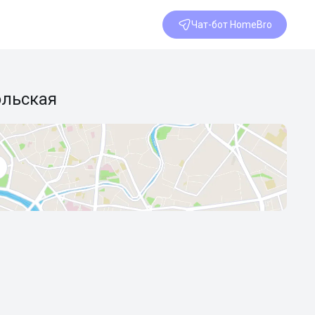
Чат-бот HomeBro
ольская