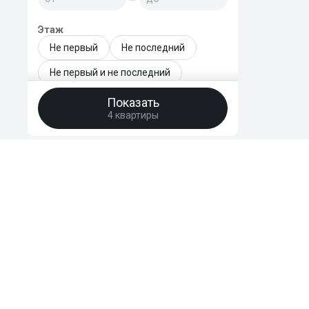
Этаж
Не первый
Не последний
Не первый и не последний
Только последний
Показать
4 квартиры
Этаж - точный диапазон
—
Этажей в доме
—
HomeBro
Год сдачи новостройки
Преимущества
Отзывы
уже сдан
FAQ
2026
Поддержать
2027
2028
2029
© 2020-2026 HomeBro. Использование материалов HomeBro возможно т
2030 и позднее