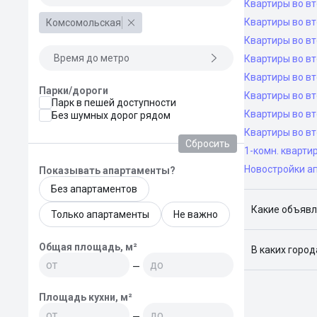
Квартиры во в
Квартиры во вт
Комсомольская
Квартиры во вт
Время до метро
Квартиры во вт
Квартиры во вт
Парки/дороги
Квартиры во в
Парк в пешей доступности
Квартиры во в
Без шумных дорог рядом
Квартиры во в
Сбросить
1-комн. кварти
Новостройки а
Показывать апартаменты?
Без апартаментов
Какие объявл
Только апартаменты
Не важно
Я отслежива
Общая площадь, м²
В каких горо
—
Поиск жилья
Краснодар, 
Площадь кухни, м²
—