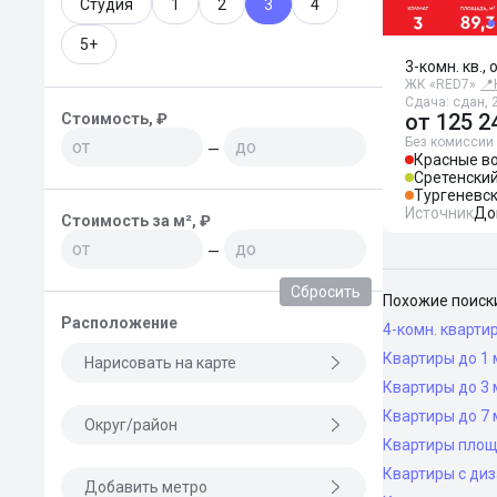
Студия
1
2
3
4
5+
3-комн. кв., 
ЖК «RED7»
📍
Сдача: сдан, 2
от
125 2
Стоимость, ₽
Без комиссии
—
Красные в
Сретенский
Тургеневс
Источник
До
Стоимость за м², ₽
—
Сбросить
Похожие поиск
Расположение
4-комн. кварти
Квартиры до 1 
Нарисовать на карте
Квартиры до 3 
Квартиры до 7 
Округ/район
Квартиры площ
Квартиры с ди
Добавить метро