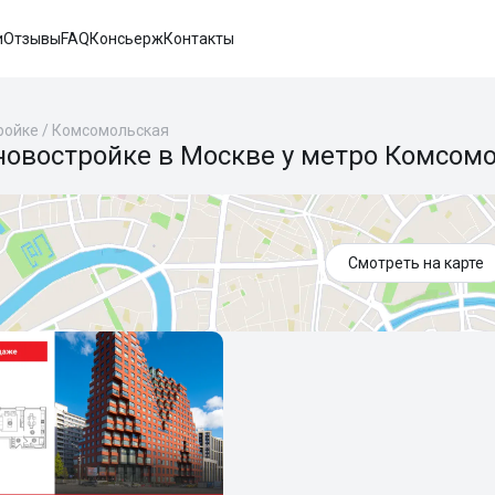
и
Отзывы
FAQ
Консьерж
Контакты
ройке
/
Комсомольская
новостройке в Москве у метро Комсом
Смотреть на карте