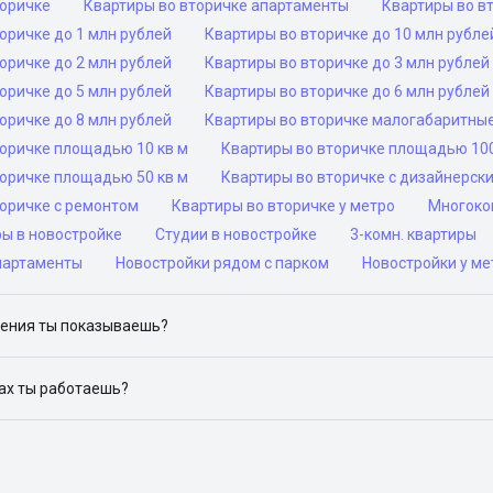
торичке
Квартиры во вторичке апартаменты
Квартиры во в
оричке до 1 млн рублей
Квартиры во вторичке до 10 млн рубле
оричке до 2 млн рублей
Квартиры во вторичке до 3 млн рублей
оричке до 5 млн рублей
Квартиры во вторичке до 6 млн рублей
оричке до 8 млн рублей
Квартиры во вторичке малогабаритны
торичке площадью 10 кв м
Квартиры во вторичке площадью 100
торичке площадью 50 кв м
Квартиры во вторичке с дизайнерск
торичке с ремонтом
Квартиры во вторичке у метро
Многоком
ры в новостройке
Студии в новостройке
3-комн. квартиры
партаменты
Новостройки рядом с парком
Новостройки у ме
ения ты показываешь?
ю объявления на популярных сайтах объявлений: ЦИАН, Домклик, 
дах ты работаешь?
 доступен в следующих городах: Москва, Санкт-Петербург, Архангел
Красноярск, Нижний Новгород, Новосибирск, Омск, Пермь, Ростов-н