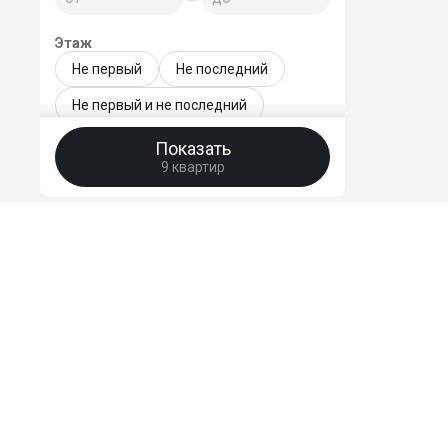
Этаж
Не первый
Не последний
Не первый и не последний
Только последний
Показать
9 квартир
Этаж - точный диапазон
—
Этажей в доме
—
HomeBro
Год сдачи новостройки
Преимущества
Отзывы
уже сдан
FAQ
2026
Поддержать
2027
2028
2029
© 2020-2026 HomeBro. Использование материалов HomeBro возможно т
2030 и позднее