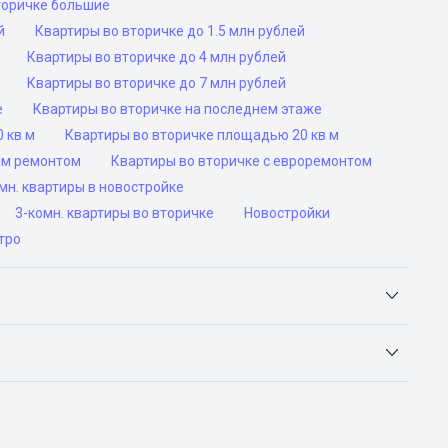
торичке большие
й
Квартиры во вторичке до 1.5 млн рублей
Квартиры во вторичке до 4 млн рублей
Квартиры во вторичке до 7 млн рублей
е
Квартиры во вторичке на последнем этаже
 кв м
Квартиры во вторичке площадью 20 кв м
им ремонтом
Квартиры во вторичке с евроремонтом
н. квартиры в новостройке
3-комн. квартиры во вторичке
Новостройки
тро
Яндекс.Недвижимость, Авито, Самолет.Плюс.
ьск, Сочи, Волгоград, Воронеж, Екатеринбург, Казань,
а-Дону, Самара, Уфа и Челябинск.