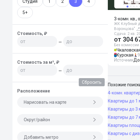
Студия
1
2
3
4
5+
3-комн. кв., 
ЖК Клубный д
Воронцова"
📍
Стоимость, ₽
Сдача: 2 кв. 2
от
304 6
—
Без комиссии
Чкаловска
Курская
9
Источник
До
Стоимость за м², ₽
—
Сбросить
Похожие поиск
Расположение
4-комн. кварти
Квартиры до 1 
Нарисовать на карте
Квартиры до 3 
Квартиры до 7 
Округ/район
Квартиры площ
Квартиры с ди
Добавить метро