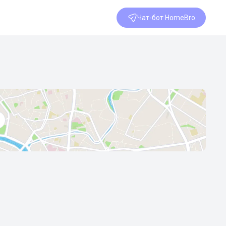
Чат-бот HomeBro