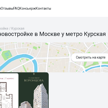
и
Отзывы
FAQ
Консьерж
Контакты
ройке
/
Курская
новостройке в Москве у метро Курская
Смотреть на карте