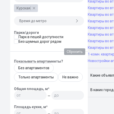
Квартиры во в
Квартиры во вт
Курская
Квартиры во вт
Время до метро
Квартиры во вт
Квартиры во вт
Парки/дороги
Квартиры во в
Парк в пешей доступности
Квартиры во в
Без шумных дорог рядом
Квартиры во в
Сбросить
1-комн. кварти
Новостройки а
Показывать апартаменты?
Без апартаментов
Какие объявл
Только апартаменты
Не важно
Я отслежива
Общая площадь, м²
В каких горо
—
Поиск жилья
Краснодар, 
Площадь кухни, м²
—