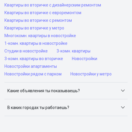
Квартиры во вторичке с дизайнерским ремонтом
Квартиры во вторичке с евроремонтом
Квартиры во вторичке с ремонтом
Квартиры во вторичке у метро
Многокомн. квартиры в новостройке
1-комн. квартиры в новостройке
Студии в новостройке
3-комн. квартиры
3-комн. квартиры во вторичке
Новостройки
Новостройки апартаменты
Новостройки рядом с парком
Новостройки у метро
Какие объявления ты показываешь?
Я отслеживаю объявления на популярных сайтах
объявлений: ЦИАН, Домклик, Яндекс.Недвижимость,
В каких городах ты работаешь?
Авито, Самолет.Плюс.
Поиск жилья доступен в следующих городах: Москва,
Санкт-Петербург, Архангельск, Сочи, Волгоград,
Воронеж, Екатеринбург, Казань, Краснодар, Красноярск,