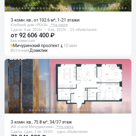
3-комн. кв., от 102.6 м², 1-21 этажи
Клубный дом «РЕКА»
📍
На карте
Сдача: 4 кв. 2026г. – 4 кв. 2029г. · 23 объявления
от
92 606 400 ₽
Без комиссии
Мичуринский проспект
10 мин
Источник
Домклик
3-комн. кв., 75.8 м², 34/37 этаж
ЖК «Level Мичуринский»
📍
На карте
Сдача: сдан, 2 кв. 2025г. · одно объявление