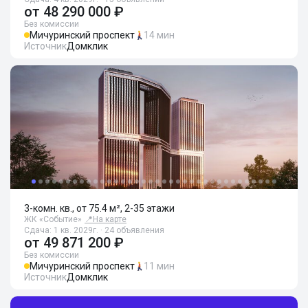
от
48 290 000 ₽
Без комиссии
Мичуринский проспект
14 мин
Источник
Домклик
3-комн. кв., от 75.4 м², 2-35 этажи
ЖК «Событие»
📍
На карте
Сдача: 1 кв. 2029г. · 24 объявления
от
49 871 200 ₽
Без комиссии
Мичуринский проспект
11 мин
Источник
Домклик