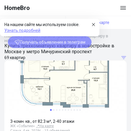
HomeBro
Фильтры
На карте
На нашем сайте мы используем cookie.
Узнать подробней
Главная
/
Москва
/
Купить трехкомнатную квартиру в
новостройке
/
Мичуринский проспект
Получать объявления в телеграм
Купить трехкомнатную квартиру в новостройке в
Москве у метро Мичуринский проспект
69 квартир
3-комн. кв., от 82.3 м², 2-40 этажи
ЖК «Событие»
📍
На карте
Сдача: 4 кв. 2029г. · 15 объявлений