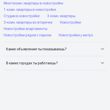
Многокомн. квартиры в новостройке
1-комн. квартиры в новостройке
Студии в новостройке
3-комн. квартиры
3-комн. квартиры во вторичке
Новостройки
Новостройки апартаменты
Новостройки рядом с парком
Новостройки у метро
Какие объявления ты показываешь?
Я отслеживаю объявления на популярных сайтах
объявлений: ЦИАН, Домклик, Яндекс.Недвижимость,
В каких городах ты работаешь?
Авито, Самолет.Плюс.
Поиск жилья доступен в следующих городах: Москва,
Санкт-Петербург, Архангельск, Сочи, Волгоград,
Воронеж, Екатеринбург, Казань, Краснодар, Красноярск,
Нижний Новгород, Новосибирск, Омск, Пермь, Ростов-
на-Дону, Самара, Уфа и Челябинск.