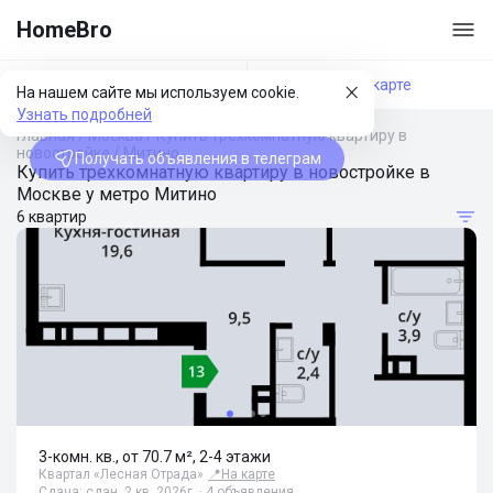
HomeBro
Фильтры
На карте
На нашем сайте мы используем cookie.
Узнать подробней
Главная
/
Москва
/
Купить трехкомнатную квартиру в
новостройке
/
Митино
Получать объявления в телеграм
Купить трехкомнатную квартиру в новостройке в
Москве у метро Митино
6 квартир
3-комн. кв., от 70.7 м², 2-4 этажи
Квартал «Лесная Отрада»
📍
На карте
Сдача: сдан, 2 кв. 2026г. · 4 объявления