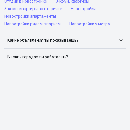
Студии в новостройке
3-комн. квартиры
3-комн. квартиры во вторичке
Новостройки
Новостройки апартаменты
Новостройки рядом с парком
Новостройки у метро
Какие объявления ты показываешь?
Я отслеживаю объявления на популярных сайтах
объявлений: ЦИАН, Домклик, Яндекс.Недвижимость,
В каких городах ты работаешь?
Авито, Самолет.Плюс.
Поиск жилья доступен в следующих городах: Москва,
Санкт-Петербург, Архангельск, Сочи, Волгоград,
Воронеж, Екатеринбург, Казань, Краснодар, Красноярск,
Нижний Новгород, Новосибирск, Омск, Пермь, Ростов-
на-Дону, Самара, Уфа и Челябинск.