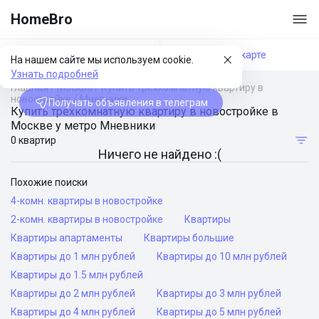
HomeBro
Фильтры
На карте
На нашем сайте мы используем cookie.
Узнать подробней
Главная
/
Москва
/
Купить трехкомнатную квартиру в
новостройке
/
Мневники
Получать объявления в телеграм
Купить трехкомнатную квартиру в новостройке в
Москве у метро Мневники
0 квартир
Ничего не найдено :(
Похожие поиски
4-комн. квартиры в новостройке
2-комн. квартиры в новостройке
Квартиры
Квартиры апартаменты
Квартиры большие
Квартиры до 1 млн рублей
Квартиры до 10 млн рублей
Квартиры до 1.5 млн рублей
Квартиры до 2 млн рублей
Квартиры до 3 млн рублей
Квартиры до 4 млн рублей
Квартиры до 5 млн рублей