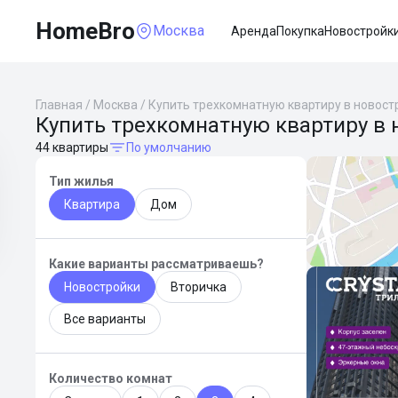
HomeBro
Москва
Аренда
Покупка
Новостройк
Главная
/
Москва
/
Купить трехкомнатную квартиру в новост
Купить трехкомнатную квартиру в 
44 квартиры
По умолчанию
Тип жилья
Квартира
Дом
Какие варианты рассматриваешь?
Новостройки
Вторичка
Все варианты
Количество комнат