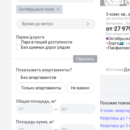
Октябрьское поле
3-комн. кв., 
ЖК MYPRIORIT
Время до метро
Мневники
📍
Н
от
27 97
Сдача: 4 кв. 2
Без комиссии
Парки/дороги
Октябрьск
Парк в пешей доступности
Зорге
5 м
Без шумных дорог рядом
Панфиловс
Сбросить
Источник
До
Показывать апартаменты?
Без апартаментов
Только апартаменты
Не важно
Общая площадь, м²
Похожие поиск
—
4-комн. кварти
Квартиры до 1 
Площадь кухни, м²
Квартиры до 3 
—