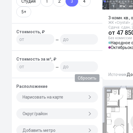
Студия
1
2
3
4
5+
3-комн. кв., 
ЖК «Crystal»

Сдача: сдан, 2
от
47 85
Стоимость, ₽
Без комиссии
—
Народное 
Октябрьск
Стоимость за м², ₽
—
Источник
До
Сбросить
Расположение
Нарисовать на карте
Округ/район
Добавить метро