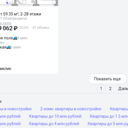
от 59.35 м², 2-28 этажи
Y (Майприорити)
а карте
9 062 ₽
028г. – 2 кв. 2029г. · 37 объявл…
ое поле
4 мин
ин
кая
6 мин
мклик
Показать еще
1
2
Дал
и
ры в новостройке
2-комн. квартиры в новостройке
Квартир
млн рублей
Квартиры до 10 млн рублей
Квартиры до 1.5 мл
млн рублей
Квартиры до 4 млн рублей
Квартиры до 5 млн р