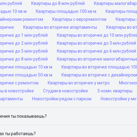
млн рублей
Квартиры до 8 млн рублей
Квартиры малогаба
адью 10 кв м
Квартиры площадью 100 кв м
Квартиры площ
зайнерским ремонтом
Квартиры с евроремонтом
Квартиры 
торичке
Квартиры во вторичке апартаменты
Квартиры во в
оричке до 1 млн рублей
Квартиры во вторичке до 10 млн рубле
оричке до 2 млн рублей
Квартиры во вторичке до 3 млн рублей
оричке до 5 млн рублей
Квартиры во вторичке до 6 млн рублей
оричке до 8 млн рублей
Квартиры во вторичке малогабаритны
торичке площадью 10 кв м
Квартиры во вторичке площадью 100
торичке площадью 50 кв м
Квартиры во вторичке с дизайнерск
торичке с ремонтом
Квартиры во вторичке у метро
Многоком
ры в новостройке
Студии в новостройке
3-комн. квартиры
партаменты
Новостройки рядом с парком
Новостройки у ме
ения ты показываешь?
ю объявления на популярных сайтах объявлений: ЦИАН, Домклик, 
дах ты работаешь?