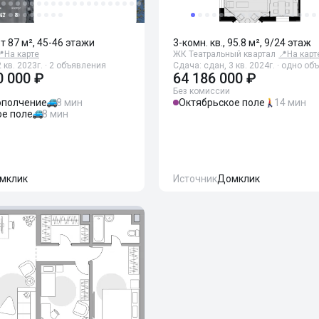
от 87 м², 45-46 этажи
3-комн. кв., 95.8 м², 9/24 этаж

На карте
ЖК Театральный квартал
📍
На карт
 кв. 2023г. · 2 объявления
Сдача: сдан, 3 кв. 2024г. · одно о
0 000 ₽
64 186 000 ₽
Без комиссии
ополчение
8 мин
Октябрьское поле
14 мин
ое поле
8 мин
мклик
Источник
Домклик