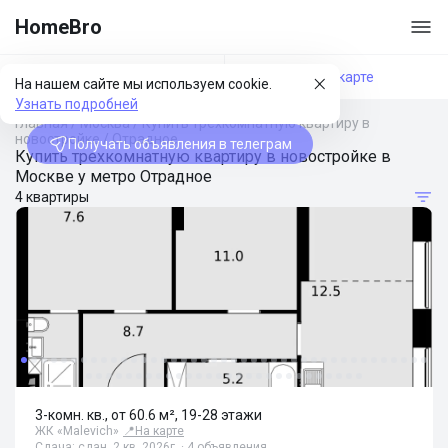
HomeBro
Фильтры
На карте
На нашем сайте мы используем cookie.
Узнать подробней
Главная
/
Москва
/
Купить трехкомнатную квартиру в
новостройке
/
Отрадное
Получать объявления в телеграм
Купить трехкомнатную квартиру в новостройке в
Москве у метро Отрадное
4 квартиры
3-комн. кв., от 60.6 м², 19-28 этажи
ЖК «Malevich»
📍
На карте
Сдача: сдан, 2 кв. 2026г. · 4 объявления