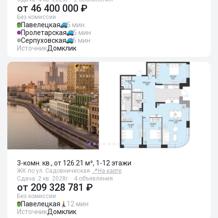
от
46 400 000 ₽
Без комиссии
Павелецкая
5 мин
Пролетарская
5 мин
Серпуховская
6 мин
Источник
Домклик
3-комн. кв., от 126.21 м², 1-12 этажи
ЖК по ул. Садовническая
📍
На карте
Сдача: 2 кв. 2028г. · 4 объявления
от
209 328 781 ₽
Без комиссии
Павелецкая
12 мин
Источник
Домклик