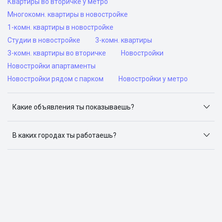
Квартиры во вторичке у метро
Многокомн. квартиры в новостройке
1-комн. квартиры в новостройке
Студии в новостройке
3-комн. квартиры
3-комн. квартиры во вторичке
Новостройки
Новостройки апартаменты
Новостройки рядом с парком
Новостройки у метро
Какие объявления ты показываешь?
Я отслеживаю объявления на популярных сайтах
объявлений: ЦИАН, Домклик, Яндекс.Недвижимость,
В каких городах ты работаешь?
Авито, Самолет.Плюс.
Поиск жилья доступен в следующих городах: Москва,
Санкт-Петербург, Архангельск, Сочи, Волгоград,
Воронеж, Екатеринбург, Казань, Краснодар, Красноярск,
Нижний Новгород, Новосибирск, Омск, Пермь, Ростов-
на-Дону, Самара, Уфа и Челябинск.