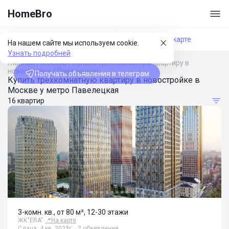
HomeBro
Фильтры
На карте
На нашем сайте мы используем cookie.
Узнать подробней
Главная
/
Москва
/
Купить трехкомнатную квартиру в
новостройке
/
Павелецкая
Получать объявления в телеграм
Купить трехкомнатную квартиру в новостройке в
Москве у метро Павелецкая
16 квартир
3-комн. кв., от 80 м², 12-30 этажи
ЖК"ERA"
📍
На карте
Сдача: 4 кв. 2023г. · 2 объявления