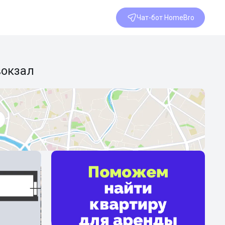
Чат-бот HomeBro
вокзал