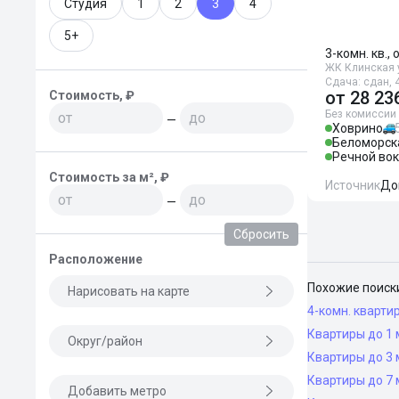
Студия
1
2
3
4
5+
3-комн. кв., 
ЖК Клинская у
Сдача: сдан, 4
от
28 23
Стоимость, ₽
Без комиссии
—
Ховрино
Беломорск
Речной во
Стоимость за м², ₽
Источник
До
—
Сбросить
Расположение
Похожие поиск
Нарисовать на карте
4-комн. кварти
Квартиры до 1 
Округ/район
Квартиры до 3 
Квартиры до 7 
Добавить метро