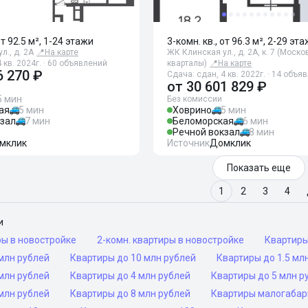
от 92.5 м², 1-24 этажи
3-комн. кв., от 96.3 м², 2-29 эт
л., д. 2А
📍
На карте
ЖК Клинская ул., д. 2А, к. 7 (Моск
 кв. 2024г. · 60 объявлений
кварталы)
📍
На карте
6 270 ₽
Сдача: сдан, 4 кв. 2022г. · 14 объя
от
30 601 829 ₽
5 мин
Без комиссии
ая
5 мин
Ховрино
5 мин
кзал
7 мин
Беломорская
6 мин
Речной вокзал
8 мин
мклик
Источник
Домклик
Показать еще
1
2
3
4
и
ры в новостройке
2-комн. квартиры в новостройке
Квартир
млн рублей
Квартиры до 10 млн рублей
Квартиры до 1.5 мл
млн рублей
Квартиры до 4 млн рублей
Квартиры до 5 млн р
млн рублей
Квартиры до 8 млн рублей
Квартиры малогаба