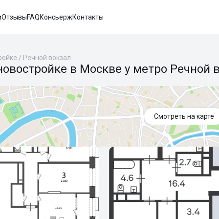
и
Отзывы
FAQ
Консьерж
Контакты
ройке
/
Речной вокзал
новостройке в Москве у метро Речной 
Смотреть на карте