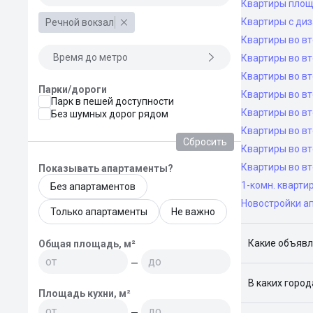
Квартиры площ
Квартиры с ди
Речной вокзал
Квартиры во в
Время до метро
Квартиры во вт
Квартиры во вт
Парки/дороги
Квартиры во вт
Парк в пешей доступности
Квартиры во вт
Без шумных дорог рядом
Квартиры во в
Сбросить
Квартиры во в
Квартиры во в
Показывать апартаменты?
1-комн. кварти
Без апартаментов
Новостройки а
Только апартаменты
Не важно
Какие объявл
Общая площадь, м²
—
Я отслежива
В каких горо
Площадь кухни, м²
Поиск жилья
—