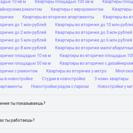
адью 10 кв м
Квартиры площадью 100 кв м
Квартиры площ
зайнерским ремонтом
Квартиры с евроремонтом
Квартиры 
торичке
Квартиры во вторичке апартаменты
Квартиры во в
оричке до 1 млн рублей
Квартиры во вторичке до 10 млн рубле
оричке до 2 млн рублей
Квартиры во вторичке до 3 млн рублей
оричке до 5 млн рублей
Квартиры во вторичке до 6 млн рублей
оричке до 8 млн рублей
Квартиры во вторичке малогабаритны
торичке площадью 10 кв м
Квартиры во вторичке площадью 100
торичке площадью 50 кв м
Квартиры во вторичке с дизайнерск
торичке с ремонтом
Квартиры во вторичке у метро
Многоком
ры в новостройке
Студии в новостройке
3-комн. квартиры
партаменты
Новостройки рядом с парком
Новостройки у ме
ения ты показываешь?
ю объявления на популярных сайтах объявлений: ЦИАН, Домклик, 
дах ты работаешь?
 доступен в следующих городах: Москва, Санкт-Петербург, Архангел