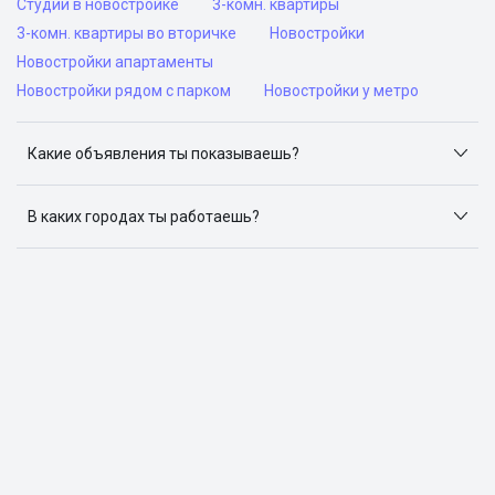
Студии в новостройке
3-комн. квартиры
3-комн. квартиры во вторичке
Новостройки
Новостройки апартаменты
Новостройки рядом с парком
Новостройки у метро
Какие объявления ты показываешь?
Я отслеживаю объявления на популярных сайтах
объявлений: ЦИАН, Домклик, Яндекс.Недвижимость,
В каких городах ты работаешь?
Авито, Самолет.Плюс.
Поиск жилья доступен в следующих городах: Москва,
Санкт-Петербург, Архангельск, Сочи, Волгоград,
Воронеж, Екатеринбург, Казань, Краснодар, Красноярск,
Нижний Новгород, Новосибирск, Омск, Пермь, Ростов-
на-Дону, Самара, Уфа и Челябинск.