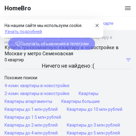
HomeBro
Фильтры
На карте
На нашем сайте мы используем cookie.
Узнать подробней
Главная
/
Москва
/
Купить трехкомнатную квартиру в
новостройке
/
Семеновская
Получать объявления в телеграм
Купить трехкомнатную квартиру в новостройке в
Москве у метро Семеновская
0 квартир
Ничего не найдено :(
Похожие поиски
4-комн. квартиры в новостройке
2-комн. квартиры в новостройке
Квартиры
Квартиры апартаменты
Квартиры большие
Квартиры до 1 млн рублей
Квартиры до 10 млн рублей
Квартиры до 1.5 млн рублей
Квартиры до 2 млн рублей
Квартиры до 3 млн рублей
Квартиры до 4 млн рублей
Квартиры до 5 млн рублей