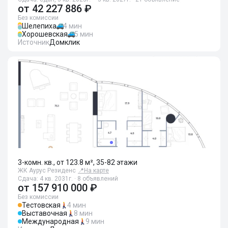
от
42 227 886 ₽
Без комиссии
Шелепиха
4 мин
Хорошевская
5 мин
Источник
Домклик
3-комн. кв., от 123.8 м², 35-82 этажи
ЖК Аурус Резиденс
📍
На карте
Сдача: 4 кв. 2031г. · 8 объявлений
от
157 910 000 ₽
Без комиссии
Тестовская
4 мин
Выставочная
8 мин
Международная
9 мин