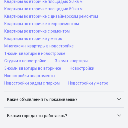
Квартиры во вторичке площадью 20 кв м
Квартиры во вторичке площадью 50 кв м
Квартиры во вторичке с дизайнерским ремонтом
Квартиры во вторичке с евроремонтом
Квартиры во вторичке с ремонтом
Квартиры во вторичке у метро
Многокомн. квартиры в новостройке
1-комн. квартиры в новостройке
Студии в новостройке
3-комн. квартиры
3-комн. квартиры во вторичке
Новостройки
Новостройки апартаменты
Новостройки рядом с парком
Новостройки у метро
Какие объявления ты показываешь?
Я отслеживаю объявления на популярных сайтах
объявлений: ЦИАН, Домклик, Яндекс.Недвижимость,
В каких городах ты работаешь?
Авито, Самолет.Плюс.
Поиск жилья доступен в следующих городах: Москва,