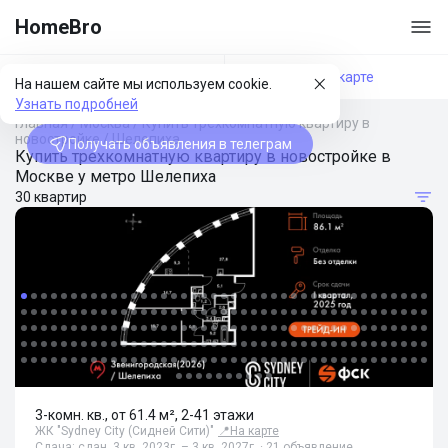
HomeBro
Фильтры
На карте
На нашем сайте мы используем cookie.
Узнать подробней
Главная
/
Москва
/
Купить трехкомнатную квартиру в
новостройке
/
Шелепиха
Получать объявления в телеграм
Купить трехкомнатную квартиру в новостройке в
Москве у метро Шелепиха
30 квартир
3-комн. кв., от 61.4 м², 2-41 этажи
ЖК "Sydney City (Сидней Сити)"
📍
На карте
Сдача: сдан, 3 кв. 2023г. – 3 кв. 2027г. · 21 объявление