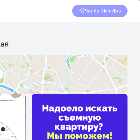
Чат-бот HomeBro
кая