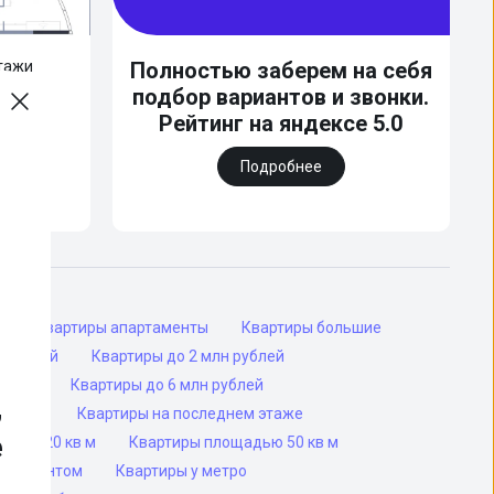
этажи
Полностью заберем на себя
подбор вариантов и звонки.
Рейтинг на яндексе 5.0
Подробнее
ы
Квартиры апартаменты
Квартиры большие
н рублей
Квартиры до 2 млн рублей
ублей
Квартиры до 6 млн рублей
,
ритные
Квартиры на последнем этаже
е
адью 20 кв м
Квартиры площадью 50 кв м
с ремонтом
Квартиры у метро