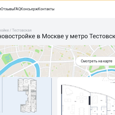
и
Отзывы
FAQ
Консьерж
Контакты
ройке
/
Тестовская
новостройке в Москве у метро Тестовс
Смотреть на карте