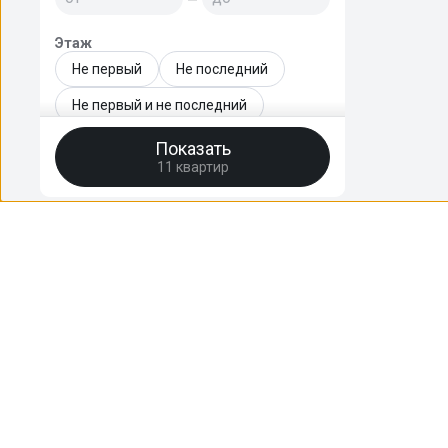
Этаж
Не первый
Не последний
Не первый и не последний
Только последний
Показать
11 квартир
Этаж - точный диапазон
—
Этажей в доме
—
HomeBro
Год сдачи новостройки
Преимущества
Отзывы
уже сдан
FAQ
2026
Поддержать
2027
2028
2029
© 2020-2026 HomeBro. Использование материалов HomeBro возможно т
2030 и позднее