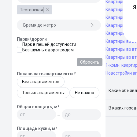
Квартиры во в
Я
Квартиры во вт
Тестовская
Квартиры во вт
Время до метро
Квартиры во вт
Квартиры во вт
Парки/дороги
Квартиры во в
Парк в пешей доступности
Квартиры во в
Без шумных дорог рядом
Квартиры во в
Сбросить
1-комн. кварти
Новостройки а
Показывать апартаменты?
Без апартаментов
Какие объявл
Только апартаменты
Не важно
Я отслежива
Общая площадь, м²
В каких горо
—
Поиск жилья
Краснодар, 
Площадь кухни, м²
—