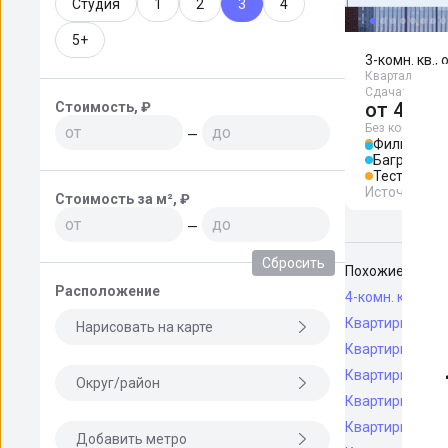
Студия
1
2
3
4
5+
3-комн. кв., 
Квартал «Бере
Сдача: сдан, 1
от
45 89
Стоимость, ₽
Без комиссии
—
Фили
5 м
Багратион
Тестовска
Источник
До
Стоимость за м², ₽
—
Сбросить
Похожие поиск
Расположение
4-комн. кварти
Квартиры до 1 
Нарисовать на карте
Квартиры до 3 
Квартиры до 7 
Округ/район
Квартиры площ
Квартиры с ди
Добавить метро