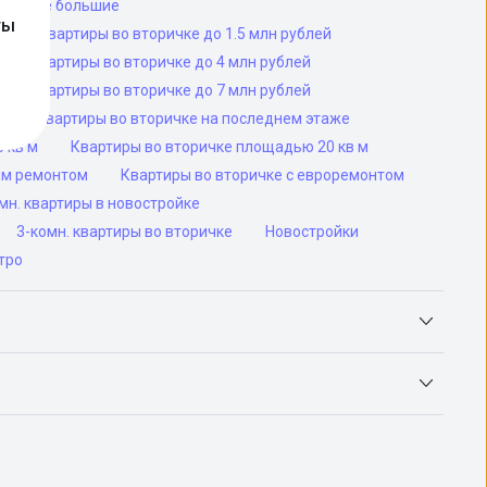
торичке большие
ты
й
Квартиры во вторичке до 1.5 млн рублей
Квартиры во вторичке до 4 млн рублей
Квартиры во вторичке до 7 млн рублей
е
Квартиры во вторичке на последнем этаже
 кв м
Квартиры во вторичке площадью 20 кв м
им ремонтом
Квартиры во вторичке с евроремонтом
н. квартиры в новостройке
3-комн. квартиры во вторичке
Новостройки
тро
Яндекс.Недвижимость, Авито, Самолет.Плюс.
ьск, Сочи, Волгоград, Воронеж, Екатеринбург, Казань,
а-Дону, Самара, Уфа и Челябинск.