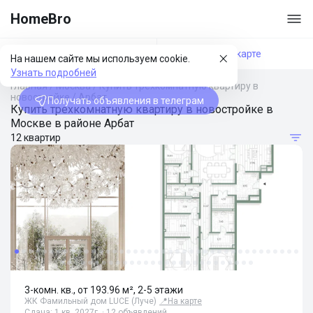
HomeBro
Фильтры
На карте
На нашем сайте мы используем cookie.
Узнать подробней
Главная
/
Москва
/
Купить трехкомнатную квартиру в
новостройке
/
Арбат
Получать объявления в телеграм
Купить трехкомнатную квартиру в новостройке в
Москве в районе Арбат
12 квартир
3-комн. кв., от 193.96 м², 2-5 этажи
ЖК Фамильный дом LUCE (Луче)
📍
На карте
Сдача: 1 кв. 2027г. · 12 объявлений