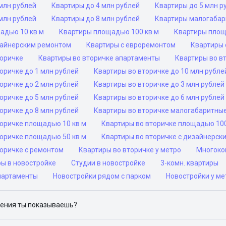
млн рублей
Квартиры до 4 млн рублей
Квартиры до 5 млн р
млн рублей
Квартиры до 8 млн рублей
Квартиры малогаба
адью 10 кв м
Квартиры площадью 100 кв м
Квартиры площ
зайнерским ремонтом
Квартиры с евроремонтом
Квартиры 
торичке
Квартиры во вторичке апартаменты
Квартиры во в
оричке до 1 млн рублей
Квартиры во вторичке до 10 млн рубле
оричке до 2 млн рублей
Квартиры во вторичке до 3 млн рублей
оричке до 5 млн рублей
Квартиры во вторичке до 6 млн рублей
оричке до 8 млн рублей
Квартиры во вторичке малогабаритны
торичке площадью 10 кв м
Квартиры во вторичке площадью 100
торичке площадью 50 кв м
Квартиры во вторичке с дизайнерск
торичке с ремонтом
Квартиры во вторичке у метро
Многоком
ры в новостройке
Студии в новостройке
3-комн. квартиры
партаменты
Новостройки рядом с парком
Новостройки у ме
ения ты показываешь?
ю объявления на популярных сайтах объявлений: ЦИАН, Домклик, 