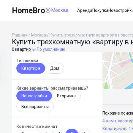
HomeBro
Москва
Аренда
Покупка
Новостройк
Главная
/
Москва
/
Купить трехкомнатную квартиру в новост
Купить трехкомнатную квартиру в 
0 квартир
По умолчанию
Тип жилья
Квартира
Дом
Какие варианты рассматриваешь?
Новостройки
Вторичка
Все варианты
Похожие поиск
4-комн. кварти
Количество комнат
Квартиры до 1 