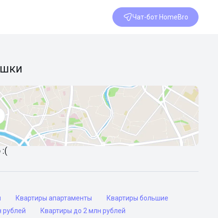
Чат-бот HomeBro
ушки
:(
ы
Квартиры апартаменты
Квартиры большие
н рублей
Квартиры до 2 млн рублей