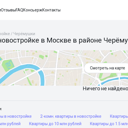
и
Отзывы
FAQ
Консьерж
Контакты
ройке
/
Черёмушки
новостройке в Москве в районе Черём
Смотреть на карте
Ничего не найдено 
и
ры в новостройке
2-комн. квартиры в новостройке
Квартир
млн рублей
Квартиры до 10 млн рублей
Квартиры до 1.5 мл