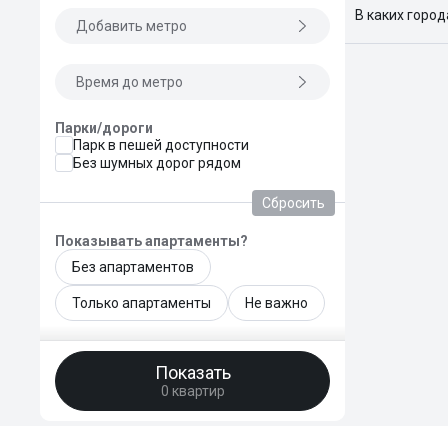
В каких горо
Добавить метро
Поиск жилья
Краснодар, 
Время до метро
Парки/дороги
Парк в пешей доступности
Без шумных дорог рядом
Сбросить
Показывать апартаменты?
Без апартаментов
Только апартаменты
Не важно
Общая площадь, м²
Показать
—
0 квартир
Площадь кухни, м²
—