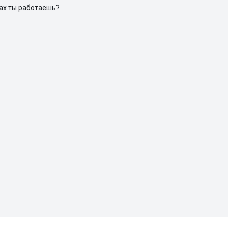
дах ты работаешь?
 доступен в следующих городах: Москва, Санкт-Петербург, Архангел
Красноярск, Нижний Новгород, Новосибирск, Омск, Пермь, Ростов-н