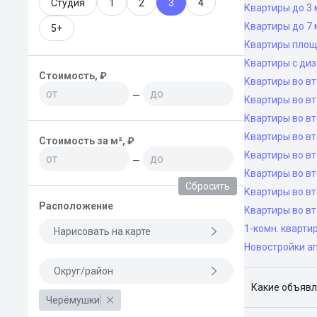
Студия
1
2
3
4
Квартиры до 3 
Квартиры до 7 
5+
Квартиры площ
Квартиры с ди
Стоимость, ₽
Квартиры во в
—
Квартиры во вт
Квартиры во вт
Квартиры во вт
Стоимость за м², ₽
Квартиры во вт
—
Квартиры во в
Сбросить
Квартиры во в
Расположение
Квартиры во в
1-комн. кварти
Нарисовать на карте
Новостройки а
Округ/район
Какие объявл
Черёмушки
Я отслежива