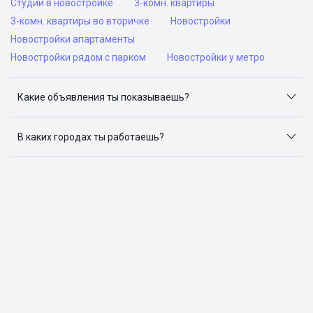
Студии в новостройке
3-комн. квартиры
3-комн. квартиры во вторичке
Новостройки
Новостройки апартаменты
Новостройки рядом с парком
Новостройки у метро
Какие объявления ты показываешь?
Я отслеживаю объявления на популярных сайтах
объявлений: ЦИАН, Домклик, Яндекс.Недвижимость,
В каких городах ты работаешь?
Авито, Самолет.Плюс.
Поиск жилья доступен в следующих городах: Москва,
Санкт-Петербург, Архангельск, Сочи, Волгоград,
Воронеж, Екатеринбург, Казань, Краснодар, Красноярск,
Нижний Новгород, Новосибирск, Омск, Пермь, Ростов-
на-Дону, Самара, Уфа и Челябинск.