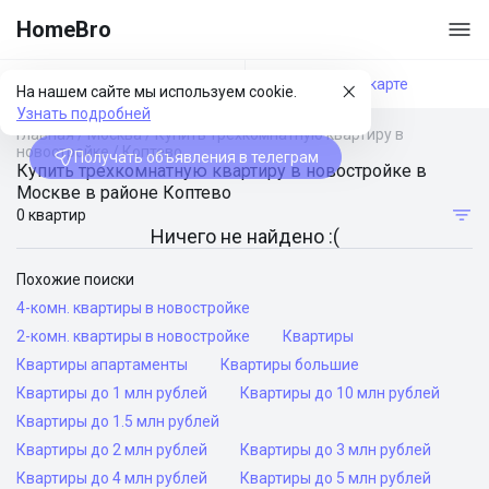
HomeBro
Фильтры
На карте
На нашем сайте мы используем cookie.
Узнать подробней
Главная
/
Москва
/
Купить трехкомнатную квартиру в
новостройке
/
Коптево
Получать объявления в телеграм
Купить трехкомнатную квартиру в новостройке в
Москве в районе Коптево
0 квартир
Ничего не найдено :(
Похожие поиски
4-комн. квартиры в новостройке
2-комн. квартиры в новостройке
Квартиры
Квартиры апартаменты
Квартиры большие
Квартиры до 1 млн рублей
Квартиры до 10 млн рублей
Квартиры до 1.5 млн рублей
Квартиры до 2 млн рублей
Квартиры до 3 млн рублей
Квартиры до 4 млн рублей
Квартиры до 5 млн рублей