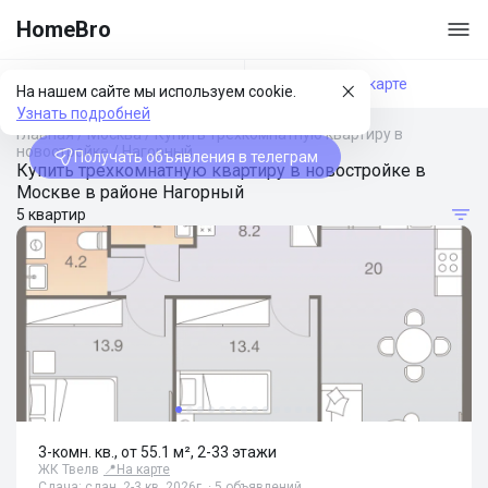
HomeBro
Фильтры
На карте
На нашем сайте мы используем cookie.
Узнать подробней
Главная
/
Москва
/
Купить трехкомнатную квартиру в
новостройке
/
Нагорный
Получать объявления в телеграм
Купить трехкомнатную квартиру в новостройке в
Москве в районе Нагорный
5 квартир
3-комн. кв., от 55.1 м², 2-33 этажи
ЖК Твелв
📍
На карте
Сдача: сдан, 2-3 кв. 2026г. · 5 объявлений