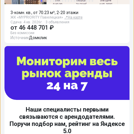
3-комн. кв., от 70.23 м², 2-20 этажи
ЖК «MYPRIORITY Павелецкая»
📍
На карте
Сдача: 4 кв. 2026г. · 3 объявления
от
46 448 701 ₽
Без комиссии
Источник
Домклик
Наши специалисты первыми
связываются с арендодателями.
Поручи подбор нам, рейтинг на Яндексе
5.0