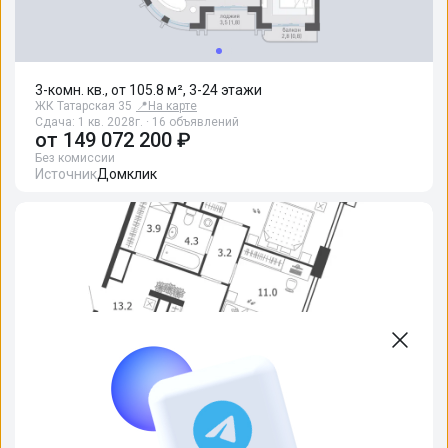
3-комн. кв., от 105.8 м², 3-24 этажи
ЖК Татарская 35
📍
На карте
Сдача: 1 кв. 2028г. · 16 объявлений
от
149 072 200 ₽
Без комиссии
Источник
Домклик
3-комн. кв., от 61.4 м², 3-17 этажи
ЖК "Voxhall (Воксхолл)"
📍
На карте
Сдача: сдан, 2 кв. 2026г. · 8 объявлений