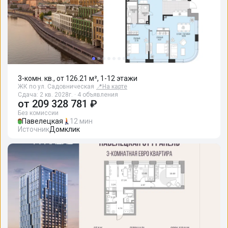
3-комн. кв., от 126.21 м², 1-12 этажи
ЖК по ул. Садовническая
📍
На карте
Сдача: 2 кв. 2028г. · 4 объявления
от
209 328 781 ₽
Без комиссии
Павелецкая
12 мин
Источник
Домклик