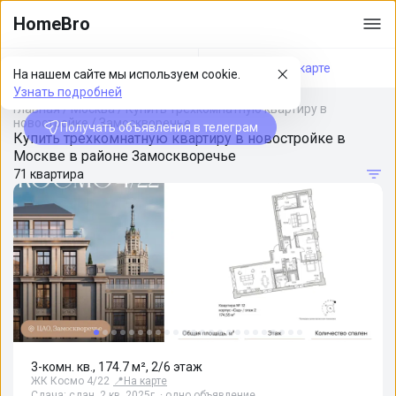
HomeBro
Фильтры
На карте
На нашем сайте мы используем cookie.
Узнать подробней
Главная
/
Москва
/
Купить трехкомнатную квартиру в
новостройке
/
Замоскворечье
Получать объявления в телеграм
Купить трехкомнатную квартиру в новостройке в
Москве в районе Замоскворечье
71 квартира
3-комн. кв., 174.7 м², 2/6 этаж
ЖК Космо 4/22
📍
На карте
Сдача: сдан, 2 кв. 2025г. · одно объявление