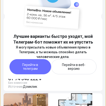
от
65 542 435 ₽
Без комиссии
Источник
Домклик
Лучшие варианты быстро уходят, мой
Телеграм-бот поможет их не упустить
Я могу присылать новые объявления прямо в
Телеграм, а ты можешь спокойно делать
человеческие дела.
Перейти в
Перейти в веб-
3-комн. кв., от 76.8 м², 3-23 этажи
телеграм
версию
ЖК "Voxhall (Воксхолл)"
📍
На карте
Сдача: сдан, 2 кв. 2026г. · 12 объявлений
от
74 340 222 ₽
Без комиссии
Источник
Домклик