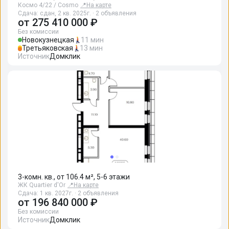
Космо 4/22 / Cosmo
📍
На карте
Сдача: сдан, 2 кв. 2025г. · 2 объявления
от
275 410 000 ₽
Без комиссии
Новокузнецкая
11 мин
Третьяковская
13 мин
Источник
Домклик
3-комн. кв., от 106.4 м², 5-6 этажи
ЖК Quartier d'Or
📍
На карте
Сдача: 1 кв. 2027г. · 2 объявления
от
196 840 000 ₽
Без комиссии
Источник
Домклик