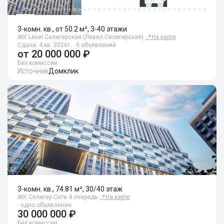
3-комн. кв., от 50.2 м², 3-40 этажи
ЖК Level Селигерская (Левел Селигерская)
📍
На карте
Сдача: 4 кв. 2026г. · 9 объявлений
от
20 000 000 ₽
Без комиссии
Источник
Домклик
3-комн. кв., 74.81 м², 30/40 этаж
ЖК Селигер Сити 4 очередь
📍
На карте
· одно объявление
30 000 000 ₽
Без комиссии