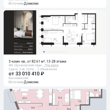
Источник
Домклик
3-комн. кв., от 82.61 м², 13-28 этажи
ЖК «Бусиновский парк»
📍
На карте
Сдача: 3 кв. 2026г. · 2 объявления
от
33 010 410 ₽
Без комиссии
Источник
Домклик