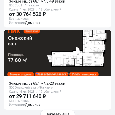
3-комн. кв., от 68.1 м², 3-49 этажи
ЖК СВЕТ
📍
На карте
Сдача: 1 кв. 2028г. · 13 объявлений
от
30 764 526 ₽
Без комиссии
Источник
Домклик
3-комн. кв., от 65.1 м², 2-23 этажи
ЖК Онежский вал
📍
На карте
Сдача: 4 кв. 2028г. · 17 объявлений
от
29 711 640 ₽
Без комиссии
Источник
Домклик
Показать еще