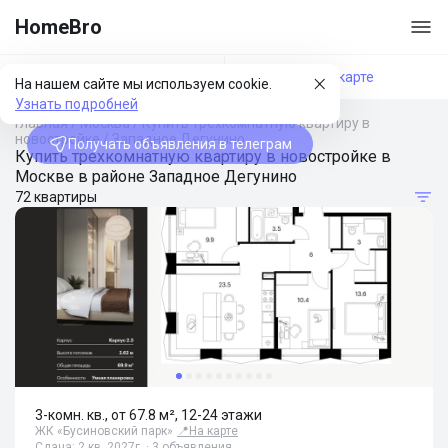
HomeBro
Фильтры
На карте
На нашем сайте мы используем cookie.
Узнать подробней
Главная
/
Москва
/
Купить трехкомнатную квартиру в
новостройке
/
Западное Дегунино
Получать объявления в телеграм
Купить трехкомнатную квартиру в новостройке в
Москве в районе Западное Дегунино
72 квартиры
3-комн. кв., от 67.8 м², 12-24 этажи
ЖК «Бусиновский парк»
📍
На карте
Сдача: 2 кв. 2027г. · 3 объявления