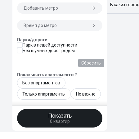
В каких горо
Добавить метро
Поиск жилья
Краснодар, 
Время до метро
Парки/дороги
Парк в пешей доступности
Без шумных дорог рядом
Сбросить
Показывать апартаменты?
Без апартаментов
Только апартаменты
Не важно
Общая площадь, м²
Показать
—
0 квартир
Площадь кухни, м²
—