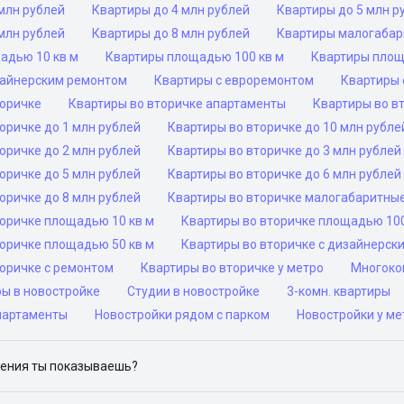
млн рублей
Квартиры до 4 млн рублей
Квартиры до 5 млн р
млн рублей
Квартиры до 8 млн рублей
Квартиры малогаба
адью 10 кв м
Квартиры площадью 100 кв м
Квартиры площ
зайнерским ремонтом
Квартиры с евроремонтом
Квартиры 
торичке
Квартиры во вторичке апартаменты
Квартиры во в
оричке до 1 млн рублей
Квартиры во вторичке до 10 млн рубле
оричке до 2 млн рублей
Квартиры во вторичке до 3 млн рублей
оричке до 5 млн рублей
Квартиры во вторичке до 6 млн рублей
оричке до 8 млн рублей
Квартиры во вторичке малогабаритны
торичке площадью 10 кв м
Квартиры во вторичке площадью 100
торичке площадью 50 кв м
Квартиры во вторичке с дизайнерск
торичке с ремонтом
Квартиры во вторичке у метро
Многоком
ры в новостройке
Студии в новостройке
3-комн. квартиры
партаменты
Новостройки рядом с парком
Новостройки у ме
ения ты показываешь?
ю объявления на популярных сайтах объявлений: ЦИАН, Домклик, 