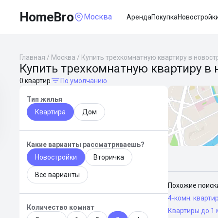
HomeBro
Москва
Аренда
Покупка
Новостройк
Главная
/
Москва
/
Купить трехкомнатную квартиру в новост
Купить трехкомнатную квартиру в 
0 квартир
По умолчанию
Тип жилья
Квартира
Дом
Какие варианты рассматриваешь?
Новостройки
Вторичка
Все варианты
Похожие поиск
4-комн. кварти
Количество комнат
Квартиры до 1 