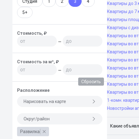
Студия
1
2
3
4
Квартиры до 3 
Квартиры до 7 
5+
Квартиры площ
Квартиры с ди
Стоимость, ₽
Квартиры во в
—
Квартиры во вт
Квартиры во вт
Квартиры во вт
Стоимость за м², ₽
Квартиры во вт
—
Квартиры во в
Сбросить
Квартиры во в
Расположение
Квартиры во в
1-комн. кварти
Нарисовать на карте
Новостройки а
Округ/район
Какие объявл
Развилка
Я отслежива