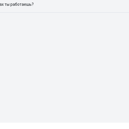
дах ты работаешь?
 доступен в следующих городах: Москва, Санкт-Петербург, Архангел
Красноярск, Нижний Новгород, Новосибирск, Омск, Пермь, Ростов-н