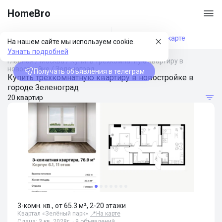
HomeBro
Фильтры
На карте
На нашем сайте мы используем cookie.
Узнать подробней
Главная
/
Москва
/
Купить трехкомнатную квартиру в
новостройке
/
Зеленоград
Получать объявления в телеграм
Купить трехкомнатную квартиру в новостройке в
городе Зеленоград
20 квартир
3-комн. кв., от 65.3 м², 2-20 этажи
Квартал «Зелёный парк»
📍
На карте
Сдача: 3 кв. 2028г. · 9 объявлений