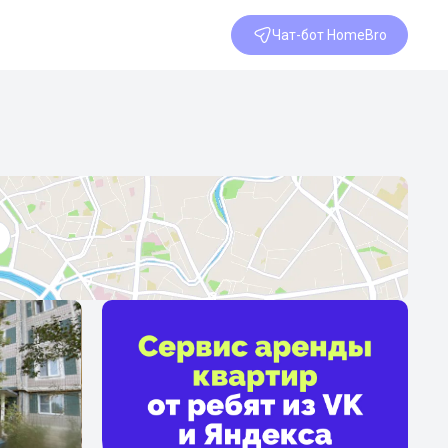
Чат-бот HomeBro