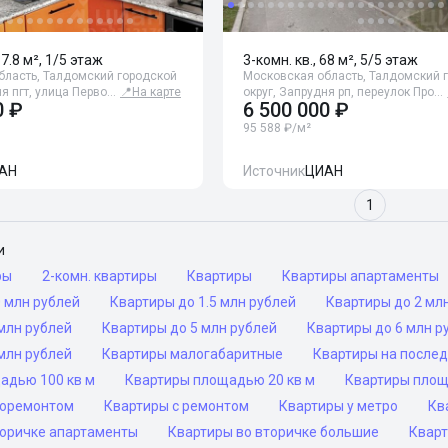
67.8 м², 1/5 этаж
3-комн. кв., 68 м², 5/5 этаж
бласть, Талдомский городской
Московская область, Талдомский 
ня пгт, улица Перво…
📍
На карте
округ, Запрудня рп, переулок Про…
0 ₽
6 500 000 ₽
95 588 ₽/м²
АН
Источник
ЦИАН
1
и
ры
2-комн. квартиры
Квартиры
Квартиры апартаменты
 млн рублей
Квартиры до 1.5 млн рублей
Квартиры до 2 мл
млн рублей
Квартиры до 5 млн рублей
Квартиры до 6 млн р
млн рублей
Квартиры малогабаритные
Квартиры на после
адью 100 кв м
Квартиры площадью 20 кв м
Квартиры площ
роремонтом
Квартиры с ремонтом
Квартиры у метро
Кв
торичке апартаменты
Квартиры во вторичке большие
Кварт