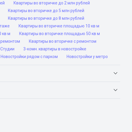
лей
Квартиры во вторичке до 2 млн рублей
Квартиры во вторичке до 5 млн рублей
Квартиры во вторичке до 8 млн рублей
этаже
Квартиры во вторичке площадью 10 кв м
 кв м
Квартиры во вторичке площадью 50 кв м
роремонтом
Квартиры во вторичке с ремонтом
Студии
3-комн. квартиры в новостройке
Новостройки рядом с парком
Новостройки у метро
Яндекс.Недвижимость, Авито, Самолет.Плюс.
ьск, Сочи, Волгоград, Воронеж, Екатеринбург, Казань,
а-Дону, Самара, Уфа и Челябинск.