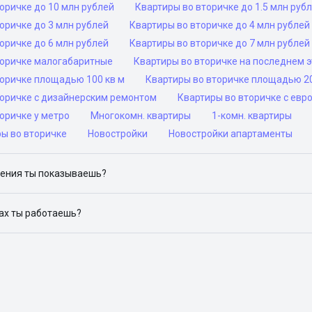
оричке до 10 млн рублей
Квартиры во вторичке до 1.5 млн руб
оричке до 3 млн рублей
Квартиры во вторичке до 4 млн рублей
оричке до 6 млн рублей
Квартиры во вторичке до 7 млн рублей
торичке малогабаритные
Квартиры во вторичке на последнем 
торичке площадью 100 кв м
Квартиры во вторичке площадью 20
торичке с дизайнерским ремонтом
Квартиры во вторичке с ев
оричке у метро
Многокомн. квартиры
1-комн. квартиры
ры во вторичке
Новостройки
Новостройки апартаменты
ения ты показываешь?
ю объявления на популярных сайтах объявлений: ЦИАН, Домклик, 
дах ты работаешь?
 доступен в следующих городах: Москва, Санкт-Петербург, Архангел
Красноярск, Нижний Новгород, Новосибирск, Омск, Пермь, Ростов-н