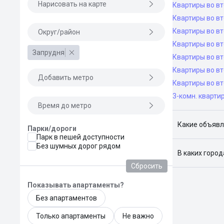
Нарисовать на карте
Квартиры во вт
Квартиры во вт
Квартиры во вт
Округ/район
Квартиры во в
Запрудня
Квартиры во в
Квартиры во в
Добавить метро
Квартиры во вт
3-комн. кварти
Время до метро
Какие объявл
Парки/дороги
Парк в пешей доступности
Я отслежива
Без шумных дорог рядом
В каких горо
Сбросить
Поиск жилья
Краснодар, 
Показывать апартаменты?
Без апартаментов
Только апартаменты
Не важно