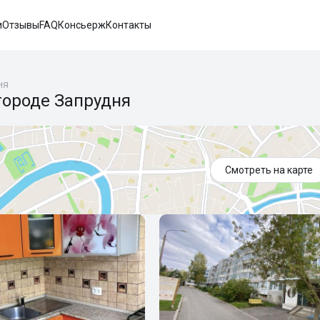
и
Отзывы
FAQ
Консьерж
Контакты
ня
городе Запрудня
Смотреть на карте