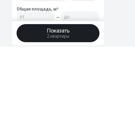
Общая площадь, м²
—
Показать
Площадь кухни, м²
2 квартиры
—
Этаж
Не первый
Не последний
Не первый и не последний
HomeBro
Только последний
Преимущества
Отзывы
FAQ
Этаж - точный диапазон
Поддержать
—
Этажей в доме
© 2020-2026 HomeBro. Использование материалов HomeBro возможно т
на первоисточник. Использование сайта, в том числе подача объявлен
—
пользовательским соглашением
и
политикой конфиденциальности
.