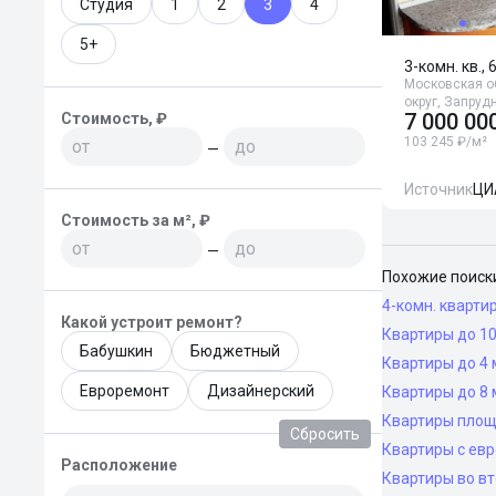
Студия
1
2
3
4
5+
3-комн. кв., 
Московская о
округ, Запруд
7 000 00
Стоимость, ₽
103 245 ₽/м²
—
Источник
ЦИ
Стоимость за м², ₽
—
Похожие поиск
4-комн. кварти
Какой устроит ремонт?
Квартиры до 10
Бабушкин
Бюджетный
Квартиры до 4 
Евроремонт
Дизайнерский
Квартиры до 8 
Квартиры площ
Сбросить
Квартиры с ев
Расположение
Квартиры во в