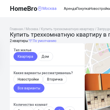
HomeBro
Москва
Аренда
Покупка
Новостройк
Главная
/
Москва
/
Купить трехкомнатную квартиру
/
Запруд
Купить трехкомнатную квартиру в 
2 квартиры
По умолчанию
Тип жилья
Квартира
Дом
Какие варианты рассматриваешь?
Новостройки
Вторичка
Все варианты
Количество комнат