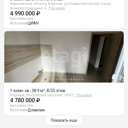
Воронежская область, Воронеж, р-н Коминтерновский, улица
Алексея Геращенко, 4
📍
На карте
4 990 000 ₽
Без комиссии
Источник
ЦИАН
1-комн. кв., 38.9 м², 8/25 этаж
Воронеж, Московский проспект, 189/5
📍
На карте
4 780 000 ₽
Без комиссии
Источник
Домклик
Показать еще