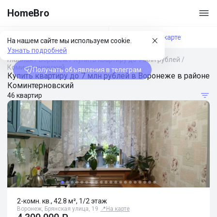
HomeBro
Фильтры
На карте
На нашем сайте мы используем cookie.
Узнать подробней
Главная
/
Воронеж
/
Купить квартиру до 7 млн рублей
/
Коминтерновский
Получать объявления в телеграм
Купить квартиру до 7 млн рублей в Воронеже в районе
Коминтерновский
46 квартир
2-комн. кв., 42.8 м², 1/2 этаж
Воронеж, Брянская улица, 19
📍
На карте