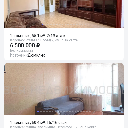
1-комн. кв., 55.1 м², 2/13 этаж
Воронеж, бульвар Победы, 49
📍
На карте
6 500 000 ₽
Без комиссии
Источник
Домклик
1-комн. кв., 50.4 м², 15/16 этаж
Воронеж, улица Владимира Невского, 32
📍
На карте