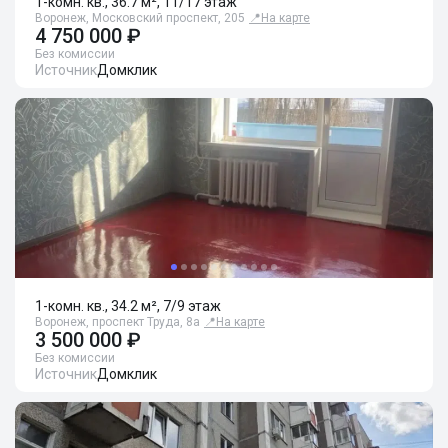
1-комн. кв., 36.7 м², 11/17 этаж
Воронеж, Московский проспект, 205
📍
На карте
4 750 000 ₽
Без комиссии
Источник
Домклик
1-комн. кв., 34.2 м², 7/9 этаж
Воронеж, проспект Труда, 8а
📍
На карте
3 500 000 ₽
Без комиссии
Источник
Домклик