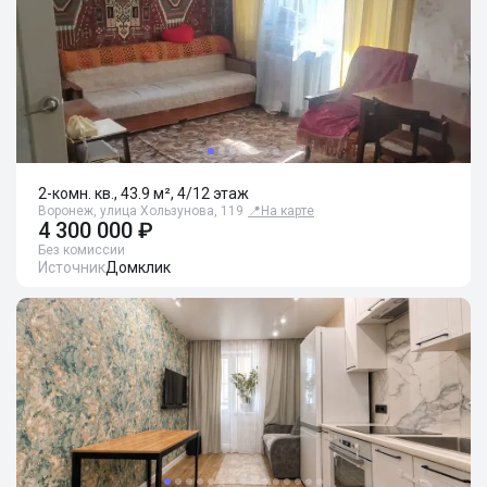
2-комн. кв., 43.9 м², 4/12 этаж
Воронеж, улица Хользунова, 119
📍
На карте
4 300 000 ₽
Без комиссии
Источник
Домклик