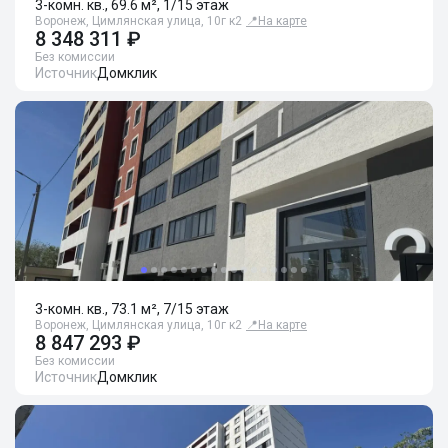
3-комн. кв., 69.6 м², 1/15 этаж
Воронеж, Цимлянская улица, 10г к2
📍
На карте
8 348 311 ₽
Без комиссии
Источник
Домклик
3-комн. кв., 73.1 м², 7/15 этаж
Воронеж, Цимлянская улица, 10г к2
📍
На карте
8 847 293 ₽
Без комиссии
Источник
Домклик