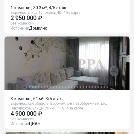
1-комн. кв., 30.3 м², 4/5 этаж
Воронеж, улица Туполева, 48
📍
На карте
2 950 000 ₽
Без комиссии
Источник
Домклик
3-комн. кв., 61 м², 3/5 этаж
Воронежская область, Воронеж, р-н Левобережный, мкр.
Никольское, улица Глинки, 11А
📍
На карте
4 900 000 ₽
Без комиссии
Источник
ЦИАН