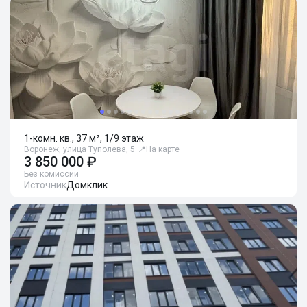
1-комн. кв., 37 м², 1/9 этаж
Воронеж, улица Туполева, 5
📍
На карте
3 850 000 ₽
Без комиссии
Источник
Домклик