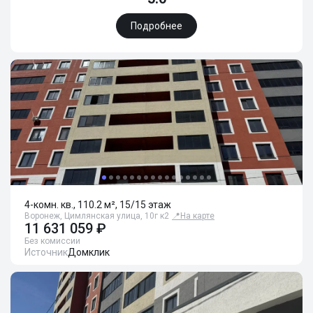
Подробнее
4-комн. кв., 110.2 м², 15/15 этаж
Воронеж, Цимлянская улица, 10г к2
📍
На карте
11 631 059 ₽
Без комиссии
Источник
Домклик