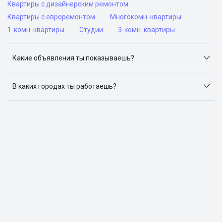
Квартиры с дизайнерским ремонтом
Квартиры с евроремонтом
Многокомн. квартиры
1-комн. квартиры
Студии
3-комн. квартиры
Какие объявления ты показываешь?
Я отслеживаю объявления на популярных сайтах
объявлений: ЦИАН, Домклик, Яндекс.Недвижимость,
В каких городах ты работаешь?
Авито, Самолет.Плюс.
Поиск жилья доступен в следующих городах: Москва,
Санкт-Петербург, Архангельск, Сочи, Волгоград,
Воронеж, Екатеринбург, Казань, Краснодар, Красноярск,
Нижний Новгород, Новосибирск, Омск, Пермь, Ростов-
на-Дону, Самара, Уфа и Челябинск.