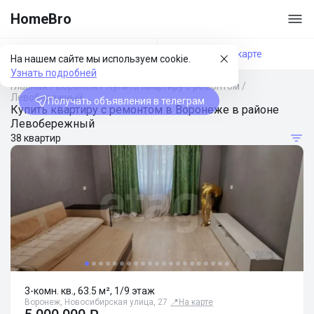
HomeBro
Фильтры
На карте
На нашем сайте мы используем cookie.
Узнать подробней
Главная
/
Воронеж
/
Купить квартиру с ремонтом
/
Левобережный
Получать объявления в телеграм
Купить квартиру с ремонтом в Воронеже в районе
Левобережный
38 квартир
3-комн. кв., 63.5 м², 1/9 этаж
Воронеж, Новосибирская улица, 27
📍
На карте