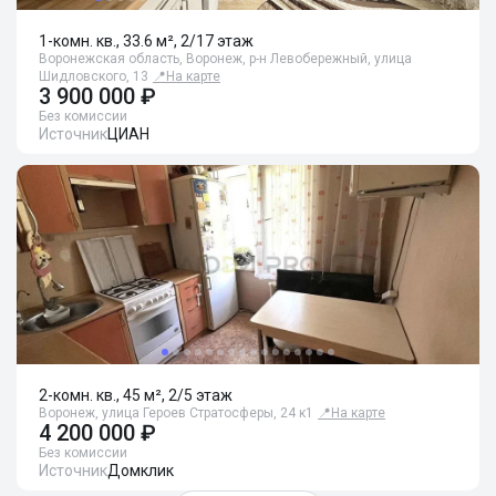
1-комн. кв., 33.6 м², 2/17 этаж
Воронежская область, Воронеж, р-н Левобережный, улица
Шидловского, 13
📍
На карте
3 900 000 ₽
Без комиссии
Источник
ЦИАН
2-комн. кв., 45 м², 2/5 этаж
Воронеж, улица Героев Стратосферы, 24 к1
📍
На карте
4 200 000 ₽
Без комиссии
Источник
Домклик