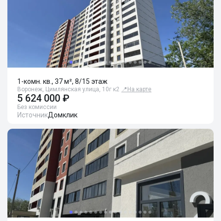
1-комн. кв., 37 м², 8/15 этаж
Воронеж, Цимлянская улица, 10г к2
📍
На карте
5 624 000 ₽
Без комиссии
Источник
Домклик