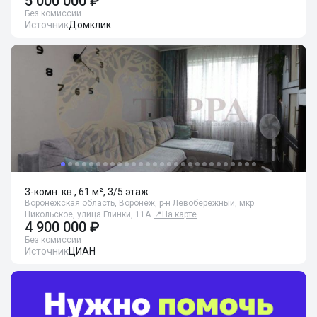
5 000 000 ₽
Без комиссии
Источник
Домклик
3-комн. кв., 61 м², 3/5 этаж
Воронежская область, Воронеж, р-н Левобережный, мкр.
Никольское, улица Глинки, 11А
📍
На карте
4 900 000 ₽
Без комиссии
Источник
ЦИАН