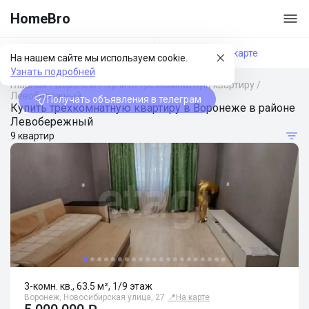
HomeBro
Фильтры
На карте
На нашем сайте мы используем cookie.
Узнать подробней
Главная
/
Воронеж
/
Купить трехкомнатную квартиру
/
Левобережный
Получать объявления в телеграм
Купить трехкомнатную квартиру в Воронеже в районе
Левобережный
9 квартир
3-комн. кв., 63.5 м², 1/9 этаж
Воронеж, Новосибирская улица, 27
📍
На карте