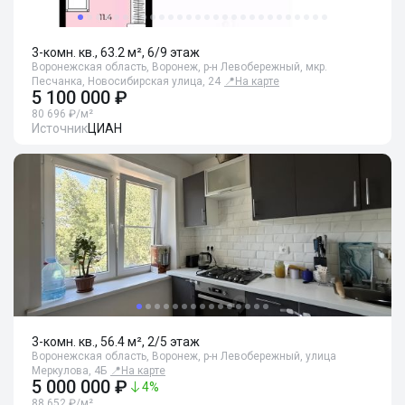
3-комн. кв., 63.2 м², 6/9 этаж
Воронежская область, Воронеж, р-н Левобережный, мкр.
Песчанка, Новосибирская улица, 24
📍
На карте
5 100 000 ₽
80 696 ₽/м²
Источник
ЦИАН
3-комн. кв., 56.4 м², 2/5 этаж
Воронежская область, Воронеж, р-н Левобережный, улица
Меркулова, 4Б
📍
На карте
5 000 000 ₽
4
%
88 652 ₽/м²