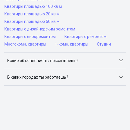
Квартиры площадью 100 кв м
Квартиры площадью 20 кв м
Квартиры площадью 50 кв м
Квартиры с дизайнерским ремонтом
Квартиры с евроремонтом
Квартиры с ремонтом
Многокомн. квартиры
1-комн. квартиры
Студии
Какие объявления ты показываешь?
Я отслеживаю объявления на популярных сайтах
объявлений: ЦИАН, Домклик, Яндекс.Недвижимость,
В каких городах ты работаешь?
Авито, Самолет.Плюс.
Поиск жилья доступен в следующих городах: Москва,
Санкт-Петербург, Архангельск, Сочи, Волгоград,
Воронеж, Екатеринбург, Казань, Краснодар, Красноярск,
Нижний Новгород, Новосибирск, Омск, Пермь, Ростов-
на-Дону, Самара, Уфа и Челябинск.