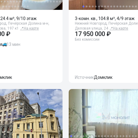
124.4 м², 9/10 этаж
3-комн. кв., 104.8 м², 4/9 этаж
род, Печёрская Долина м-н,
Нижний Новгород, Печёрская Долин
ва, 197 к1
📍
На карте
Деловая улица, 24
📍
На карте
00 ₽
17 950 000 ₽
Без комиссии
ая
13 мин
мклик
Источник
Домклик