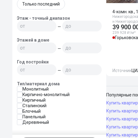
Только последний
4-комн. кв., 
Нижегородская
Этаж - точный диапазон
н Нижегородс
39 900 0
—
239 928 ₽/м²
Горьковск
Этажей в доме
—
Год постройки
—
Источник
ЦИ
Тип/материал дома
Монолитный
Кирпично-монолитный
Популярные по
Кирпичный
Купить кварти
Сталинский
Купить кварти
Блочный
Панельный
Купить кварти
Деревянный
Купить кварти
Купить кварти