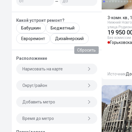
—
3-комн. кв., 
Какой устроит ремонт?
Нижний Новго
улица Родионо
Бабушкин
Бюджетный
19 950 0
Без комиссии
Евроремонт
Дизайнерский
Горьковск
Сбросить
Расположение
Нарисовать на карте
Источник
До
Округ/район
Добавить метро
Время до метро