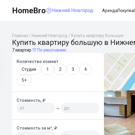
HomeBro
Нижний Новгород
Аренда
Покупка
Главная
/
Нижний Новгород
/
Купить квартиру большую
Купить квартиру большую в Нижне
7 квартир
По умолчанию
Количество комнат
Студия
1
2
3
4
5+
Стоимость, ₽
—
Стоимость за м², ₽