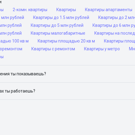
и
ры
2-комн. квартиры
Квартиры
Квартиры апартаменты
 млн рублей
Квартиры до 1.5 млн рублей
Квартиры до 2 мл
млн рублей
Квартиры до 5 млн рублей
Квартиры до 6 млн р
млн рублей
Квартиры малогабаритные
Квартиры на после
адью 100 кв м
Квартиры площадью 20 кв м
Квартиры площ
роремонтом
Квартиры с ремонтом
Квартиры у метро
Мн
ры
ения ты показываешь?
ю объявления на популярных сайтах объявлений: ЦИАН, Домклик, 
дах ты работаешь?
 доступен в следующих городах: Москва, Санкт-Петербург, Архангел
Красноярск, Нижний Новгород, Новосибирск, Омск, Пермь, Ростов-н