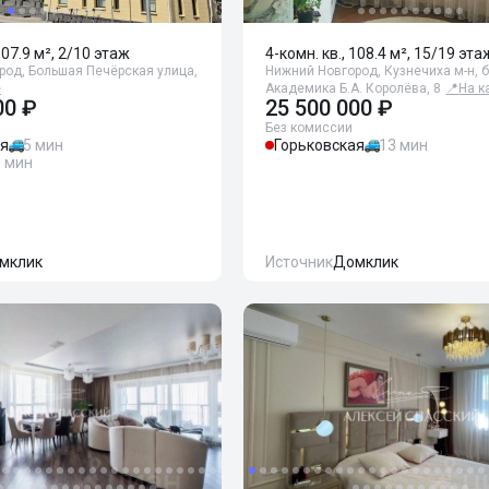
107.9 м², 2/10 этаж
4-комн. кв., 108.4 м², 15/19 эта
род, Большая Печёрская улица,
Нижний Новгород, Кузнечиха м-н, 
е
Академика Б.А. Королёва, 8
📍
На к
00 ₽
25 500 000 ₽
Без комиссии
ая
5 мин
Горьковская
13 мин
9 мин
мклик
Источник
Домклик