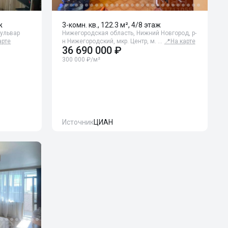
ж
3-комн. кв., 122.3 м², 4/8 этаж
бульвар
Нижегородская область, Нижний Новгород, р-
арте
н Нижегородский, мкр. Центр, м. …
📍
На карте
36 690 000 ₽
300 000 ₽/м²
Источник
ЦИАН