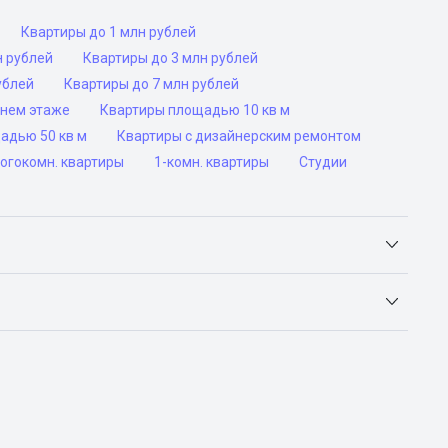
Квартиры до 1 млн рублей
н рублей
Квартиры до 3 млн рублей
ублей
Квартиры до 7 млн рублей
днем этаже
Квартиры площадью 10 кв м
адью 50 кв м
Квартиры с дизайнерским ремонтом
огокомн. квартиры
1-комн. квартиры
Студии
Яндекс.Недвижимость, Авито, Самолет.Плюс.
ьск, Сочи, Волгоград, Воронеж, Екатеринбург, Казань,
а-Дону, Самара, Уфа и Челябинск.