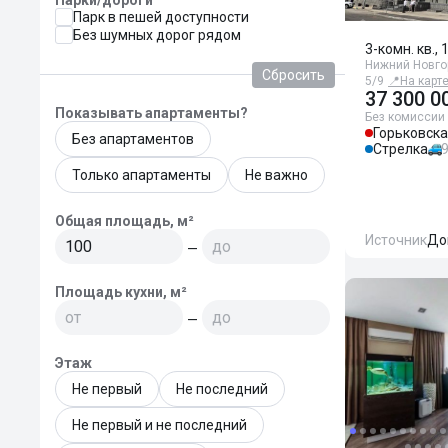
Парки/дороги
Парк в пешей доступности
Без шумных дорог рядом
3-комн. кв., 
Нижний Новго
Сбросить
5/9
📍
На карт
37 300 0
Показывать апартаменты?
Без комиссии
Горьковск
Без апартаментов
Стрелка
Только апартаменты
Не важно
Общая площадь, м²
Источник
До
—
Площадь кухни, м²
—
Этаж
Не первый
Не последний
Не первый и не последний