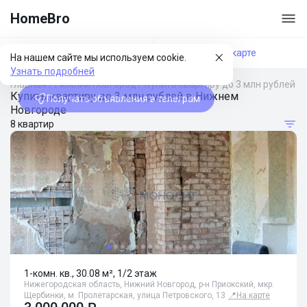
HomeBro
Фильтры
На карте
На нашем сайте мы используем cookie.
Узнать подробней
Главная
/
Нижний Новгород
/
Купить квартиру до 3 млн рублей
Купить квартиру до 3 млн рублей в Нижнем
Получать объявления в телеграм
Новгороде
8 квартир
1-комн. кв., 30.08 м², 1/2 этаж
Нижегородская область, Нижний Новгород, р-н Приокский, мкр.
Щербинки, м. Пролетарская, улица Петровского, 13
📍
На карте