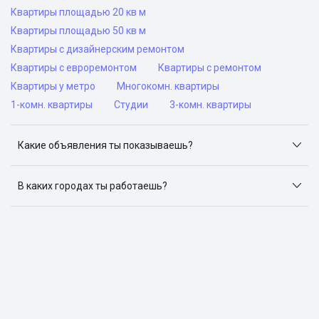
Квартиры площадью 20 кв м
Квартиры площадью 50 кв м
Квартиры с дизайнерским ремонтом
Квартиры с евроремонтом
Квартиры с ремонтом
Квартиры у метро
Многокомн. квартиры
1-комн. квартиры
Студии
3-комн. квартиры
Какие объявления ты показываешь?
Я отслеживаю объявления на популярных сайтах
объявлений: ЦИАН, Домклик, Яндекс.Недвижимость,
В каких городах ты работаешь?
Авито, Самолет.Плюс.
Поиск жилья доступен в следующих городах: Москва,
Санкт-Петербург, Архангельск, Сочи, Волгоград,
Воронеж, Екатеринбург, Казань, Краснодар, Красноярск,
Нижний Новгород, Новосибирск, Омск, Пермь, Ростов-
на-Дону, Самара, Уфа и Челябинск.