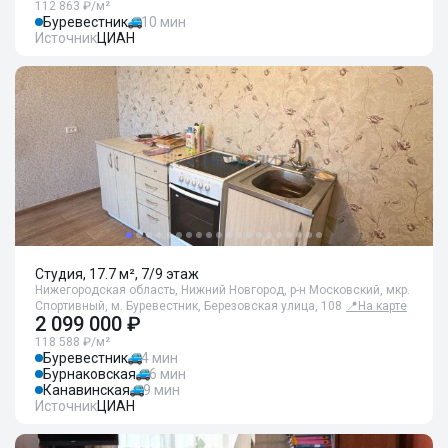
112 863 ₽/м²
Буревестник
10 мин
Источник
ЦИАН
Студия, 17.7 м², 7/9 этаж
Нижегородская область, Нижний Новгород, р-н Московский, мкр.
Спортивный, м. Буревестник, Березовская улица, 108
📍
На карте
2 099 000 ₽
118 588 ₽/м²
Буревестник
4 мин
Бурнаковская
6 мин
Канавинская
9 мин
Источник
ЦИАН