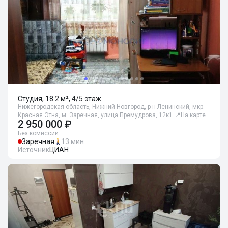
Студия, 18.2 м², 4/5 этаж
Нижегородская область, Нижний Новгород, р-н Ленинский, мкр.
Красная Этна, м. Заречная, улица Премудрова, 12к1
📍
На карте
2 950 000 ₽
Без комиссии
Заречная
13 мин
Источник
ЦИАН