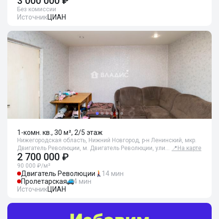
3 000 000 ₽
Без комиссии
Источник
ЦИАН
1-комн. кв., 30 м², 2/5 этаж
Нижегородская область, Нижний Новгород, р-н Ленинский, мкр.
Двигатель Революции, м. Двигатель Революции, ули…
📍
На карте
2 700 000 ₽
90 000 ₽/м²
Двигатель Революции
14 мин
Пролетарская
4 мин
Источник
ЦИАН