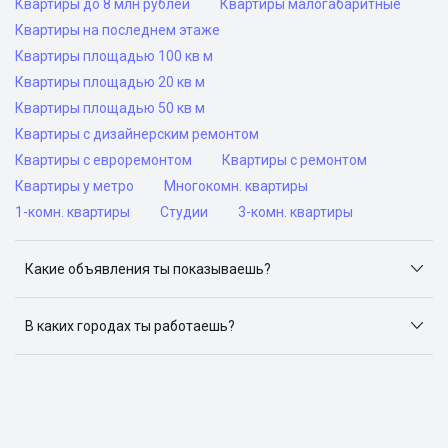
Квартиры до 8 млн рублей
Квартиры малогабаритные
Квартиры на последнем этаже
Квартиры площадью 100 кв м
Квартиры площадью 20 кв м
Квартиры площадью 50 кв м
Квартиры с дизайнерским ремонтом
Квартиры с евроремонтом
Квартиры с ремонтом
Квартиры у метро
Многокомн. квартиры
1-комн. квартиры
Студии
3-комн. квартиры
Какие объявления ты показываешь?
Я отслеживаю объявления на популярных сайтах
объявлений: ЦИАН, Домклик, Яндекс.Недвижимость,
В каких городах ты работаешь?
Авито, Самолет.Плюс.
Поиск жилья доступен в следующих городах: Москва,
Санкт-Петербург, Архангельск, Сочи, Волгоград,
Воронеж, Екатеринбург, Казань, Краснодар, Красноярск,
Нижний Новгород, Новосибирск, Омск, Пермь, Ростов-
на-Дону, Самара, Уфа и Челябинск.