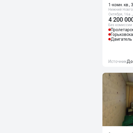
1-комн. кв., 
Нижний Новгор
Октября, 16а
4 200 00
Без комиссии
Пролетарс
Горьковск
Двигатель
Источник
До