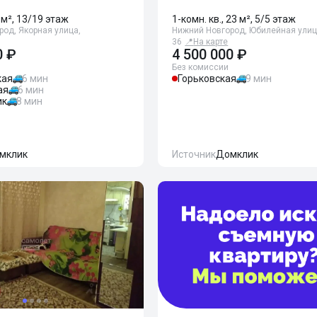
 м², 13/19 этаж
1-комн. кв., 23 м², 5/5 этаж
од, Якорная улица,
Нижний Новгород, Юбилейная улиц
36
📍
На карте
0 ₽
4 500 000 ₽
Без комиссии
кая
6 мин
Горьковская
9 мин
ая
6 мин
ик
8 мин
мклик
Источник
Домклик