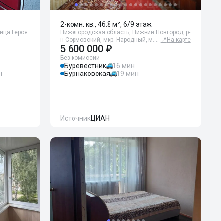
2-комн. кв., 46.8 м², 6/9 этаж
лица Героя
Нижегородская область, Нижний Новгород, р-
н Сормовский, мкр. Народный, м.…
📍
На карте
5 600 000 ₽
Без комиссии
Буревестник
16 мин
н
Бурнаковская
19 мин
Источник
ЦИАН