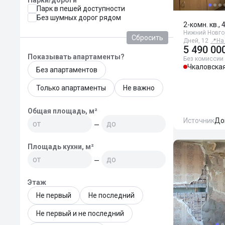
Парки/дороги
Парк в пешей доступности
Без шумных дорог рядом
2-комн. кв., 
Нижний Новго
Сбросить
Дней, 12
📍
На
5 490 00
Показывать апартаменты?
Без комиссии
Чкаловска
Без апартаментов
Только апартаменты
Не важно
Общая площадь, м²
Источник
До
—
Площадь кухни, м²
—
Этаж
Не первый
Не последний
Не первый и не последний