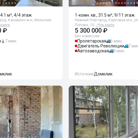
44.1 м², 4/4 этаж
1-комн. кв., 31.5 м², 9/11 этаж
род, Канавино м-н, Июльских
Нижний Новгород, Карповка м-н, у
 карте
Попова, 10
📍
На карте
0 ₽
5 300 000 ₽
Без комиссии
я
7 мин
Пролетарская
6 мин
Двигатель Революции
7 ми
Автозаводская
8 мин
мклик
Источник
Домклик