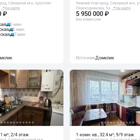
од, Северный м-н, проспект
Нижний Новгород, Северный м-н, у
📍
На карте
Переходникова, 5а
📍
На карте
0 ₽
5 950 000 ₽
Без комиссии
кая
5 мин
ская
5 мин
ская
7 мин
мклик
Источник
Домклик
31 м², 2/4 этаж
1-комн. кв., 32.4 м², 9/9 этаж
род, Сортировочный м-н,
Нижний Новгород, Соцгород-II м-н,