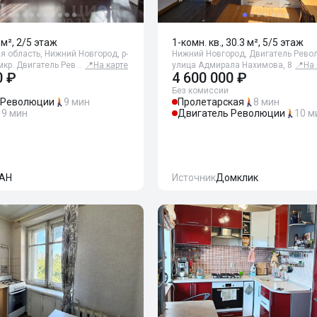
 м², 2/5 этаж
1-комн. кв., 30.3 м², 5/5 этаж
 область, Нижний Новгород, р-
Нижний Новгород, Двигатель Револ
мкр. Двигатель Рев…
📍
На карте
улица Адмирала Нахимова, 8
📍
На 
0 ₽
4 600 000 ₽
Без комиссии
 Революции
9 мин
Пролетарская
8 мин
9 мин
Двигатель Революции
10 м
АН
Источник
Домклик