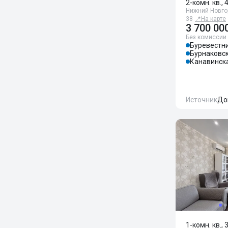
2-комн. кв., 
Нижний Новгор
38
📍
На карте
3 700 00
Без комиссии
Буревестн
Бурнаковс
Канавинск
Источник
До
1-комн. кв., 