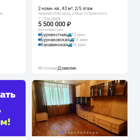
2-комн. кв., 43 м², 2/5 этаж
а,
Нижний Новгород, улица Островского,
1
📍
На карте
5 500 000 ₽
Без комиссии
Буревестник
12 мин
Бурнаковская
15 мин
Канавинская
16 мин
Источник
Домклик