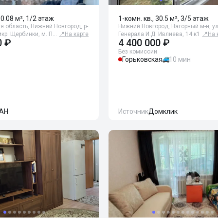
30.08 м², 1/2 этаж
1-комн. кв., 30.5 м², 3/5 этаж
 область, Нижний Новгород, р-
Нижний Новгород, Нагорный м-н, у
мкр. Щербинки, м. П…
📍
На карте
Генерала И.Д. Ивлиева, 14 к1
📍
На 
0 ₽
4 400 000 ₽
Без комиссии
Горьковская
10 мин
АН
Источник
Домклик