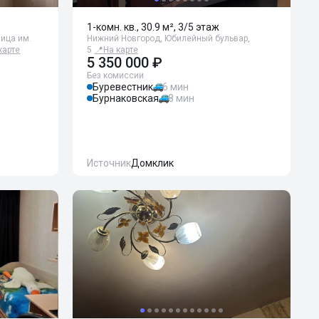
1-комн. кв., 30.9 м², 3/5 этаж
лица им.
Нижний Новгород, Юбилейный бульвар,
карте
5
📍
На карте
5 350 000 ₽
Без комиссии
Буревестник
6 мин
Бурнаковская
8 мин
Источник
Домклик