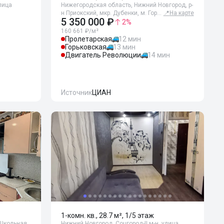
лица
Нижегородская область, Нижний Новгород, р-
н Приокский, мкр. Дубенки, м. Гор…
📍
На карте
5 350 000 ₽
2
%
160 661 ₽/м²
Пролетарская
12 мин
Горьковская
13 мин
Двигатель Революции
14 мин
Источник
ЦИАН
1-комн. кв., 28.7 м², 1/5 этаж
 Школьная
Нижний Новгород, Соцгород-II м-н, улица