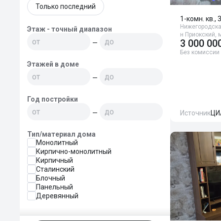
Только последний
1-комн. кв., 
Нижегородская
Этаж - точный диапазон
н Приокский, 
3 000 00
—
Без комиссии
Этажей в доме
—
Год постройки
—
Источник
ЦИ
Тип/материал дома
Монолитный
Кирпично-монолитный
Кирпичный
Сталинский
Блочный
Панельный
Деревянный