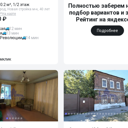
30.2 м², 1/2 этаж
Полностью заберем н
од, Новая стройка м-н, 40 лет
подбор вариантов и 
📍
На карте
0 ₽
Рейтинг на яндексе
кая
12 мин
Подробнее
ая
13 мин
 Революции
14 мин
мклик