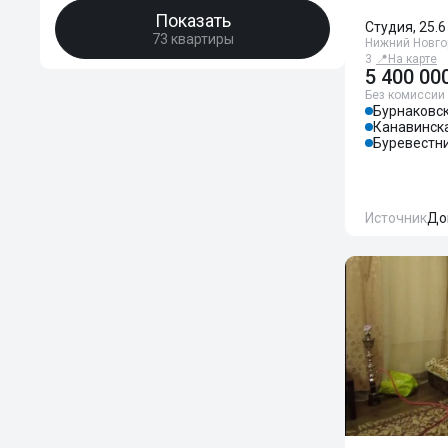
Показать
Студия, 25.6
73 квартиры
Нижний Новгор
3
📍
На карте
5 400 00
Без комиссии
Бурнаковс
Канавинск
Буревестн
Источник
До