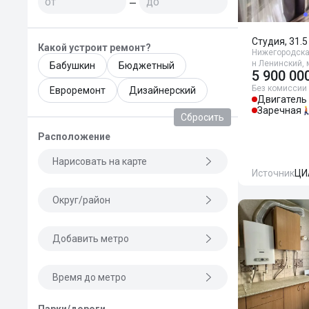
—
Студия, 31.5
Какой устроит ремонт?
Нижегородская
н Ленинский, 
Бабушкин
Бюджетный
5 900 00
Без комиссии
Евроремонт
Дизайнерский
Двигатель
Заречная
Сбросить
Расположение
Нарисовать на карте
Источник
ЦИ
Округ/район
Добавить метро
Время до метро