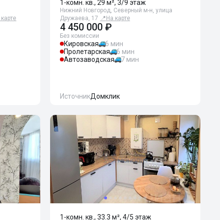
1-комн. кв., 29 м², 3/9 этаж
Нижний Новгород, Северный м-н, улица
 карте
Дружаева, 17
📍
На карте
4 450 000 ₽
Без комиссии
Кировская
6 мин
Пролетарская
6 мин
Автозаводская
7 мин
Источник
Домклик
1-комн. кв., 33.3 м², 4/5 этаж