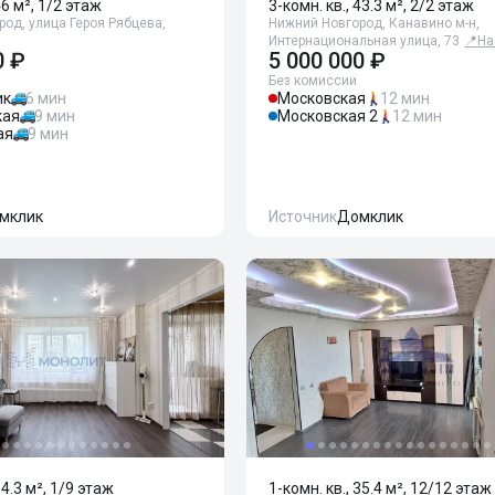
46 м², 1/2 этаж
3-комн. кв., 43.3 м², 2/2 этаж
од, улица Героя Рябцева,
Нижний Новгород, Канавино м-н,
Интернациональная улица, 73
📍
На
0 ₽
5 000 000 ₽
Без комиссии
ик
6 мин
Московская
12 мин
кая
9 мин
Московская 2
12 мин
ая
9 мин
мклик
Источник
Домклик
34.3 м², 1/9 этаж
1-комн. кв., 35.4 м², 12/12 этаж