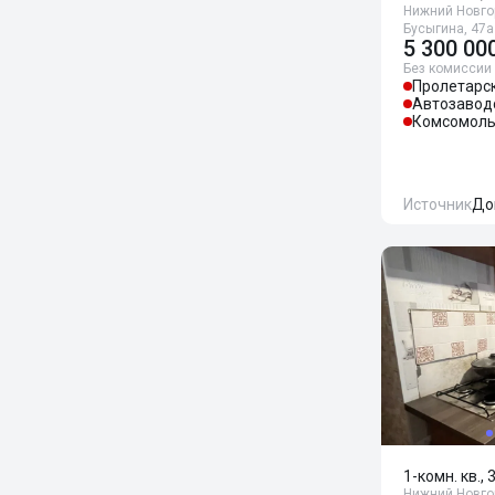
Нижний Новгор
Бусыгина, 47а
5 300 00
Без комиссии
Пролетарс
Автозавод
Комсомоль
Источник
До
1-комн. кв., 
Нижний Новго