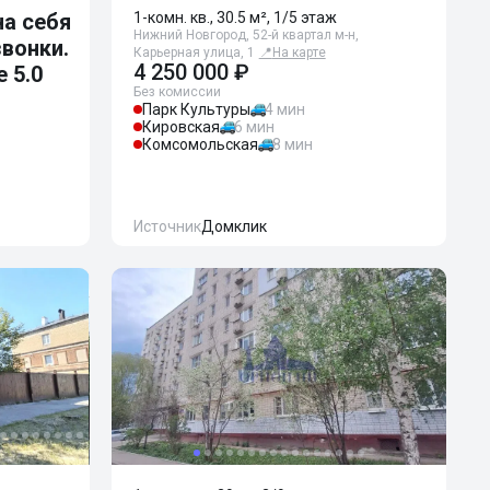
а себя
1-комн. кв., 30.5 м², 1/5 этаж
Нижний Новгород, 52-й квартал м-н,
звонки.
Карьерная улица, 1
📍
На карте
4 250 000 ₽
 5.0
Без комиссии
Парк Культуры
4 мин
Кировская
6 мин
Комсомольская
8 мин
Источник
Домклик