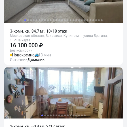
3-комн. кв., 84.7 м², 10/18 этаж
Московская область, Балашиха, Кучино м-н, улица Брагина,
1
📍
На карте
16 100 000 ₽
Без комиссии
Новокосино
13 мин
Источник
Домклик
2-комн. кв., 60.4 м², 2/17 этаж