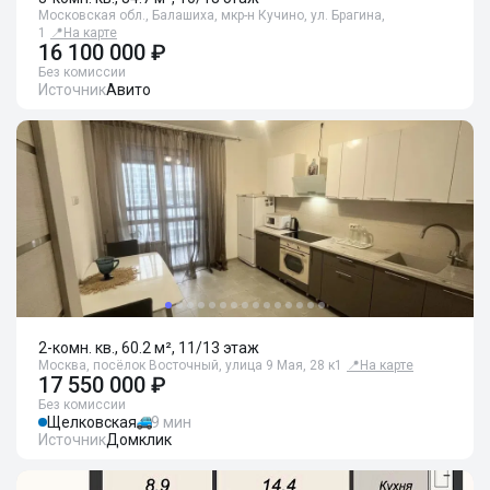
Московская обл., Балашиха, мкр-н Кучино, ул. Брагина,
1
📍
На карте
16 100 000 ₽
Без комиссии
Источник
Авито
2-комн. кв., 60.2 м², 11/13 этаж
Москва, посёлок Восточный, улица 9 Мая, 28 к1
📍
На карте
17 550 000 ₽
Без комиссии
Щелковская
9 мин
Источник
Домклик