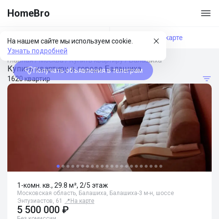
HomeBro
Фильтры
На карте
На нашем сайте мы используем cookie.
Узнать подробней
Главная
/
Москва
/
Купить квартиру
/
Балашиха
Купить квартиру в городе Балашиха
Получать объявления в телеграм
1620 квартир
1-комн. кв., 29.8 м², 2/5 этаж
Московская область, Балашиха, Балашиха-3 м-н, шоссе
Энтузиастов, 61
📍
На карте
5 500 000 ₽
Без комиссии