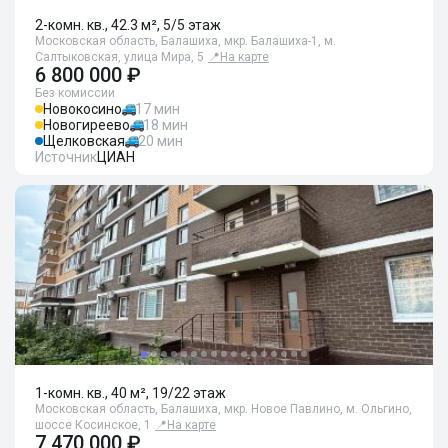
2-комн. кв., 42.3 м², 5/5 этаж
Московская область, Балашиха, мкр. Балашиха-1, м.
Салтыковская, улица Мира, 5
📍
На карте
6 800 000 ₽
Без комиссии
Новокосино
17 мин
Новогиреево
18 мин
Щелковская
20 мин
Источник
ЦИАН
1-комн. кв., 40 м², 19/22 этаж
Московская область, Балашиха, мкр. Новое Павлино, м. Ольгино,
шоссе Косинское, 1
📍
На карте
7 470 000 ₽