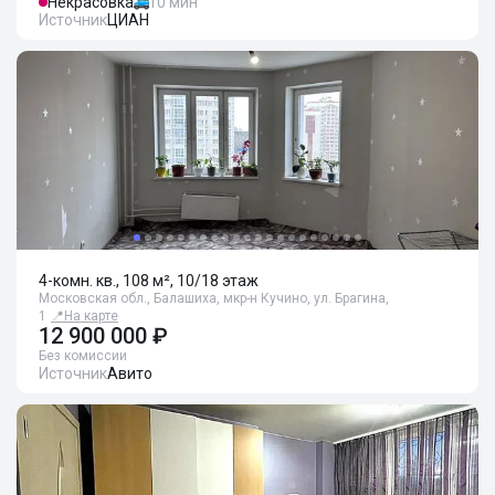
Некрасовка
10 мин
Источник
ЦИАН
4-комн. кв., 108 м², 10/18 этаж
Московская обл., Балашиха, мкр-н Кучино, ул. Брагина,
1
📍
На карте
12 900 000 ₽
Без комиссии
Источник
Авито