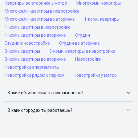
Квартиры во вторичке у метро
Многокомн. квартиры
Многокомн. квартиры в новостройке
Многокомн. квартиры во вторичке
1-комн. квартиры
1-комн. квартиры в новостройке
1-комн. квартиры во вторичке
Студии
Студии в новостройке
Студии во вторичке
3-комн. квартиры
3-комн. квартиры в новостройке
3-комн. квартиры во вторичке
Новостройки
Новостройки апартаменты
Новостройки рядом с парком
Новостройки у метро
Какие объявления ты показываешь?
Я отслеживаю объявления на популярных сайтах
объявлений: ЦИАН, Домклик, Яндекс.Недвижимость,
В каких городах ты работаешь?
Авито, Самолет.Плюс.
Поиск жилья доступен в следующих городах: Москва,
Санкт-Петербург, Архангельск, Сочи, Волгоград,
Воронеж, Екатеринбург, Казань, Краснодар, Красноярск,
Нижний Новгород, Новосибирск, Омск, Пермь, Ростов-