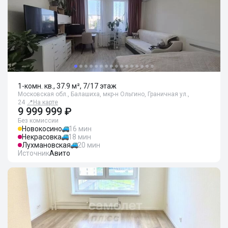
1-комн. кв., 37.9 м², 7/17 этаж
Московская обл., Балашиха, мкр-н Ольгино, Граничная ул.,
24
📍
На карте
9 999 999 ₽
Без комиссии
Новокосино
16 мин
Некрасовка
18 мин
Лухмановская
20 мин
Источник
Авито