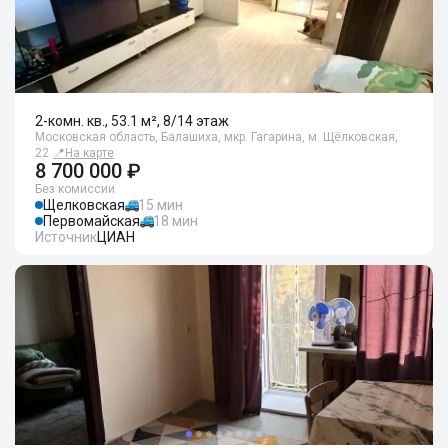
2-комн. кв., 53.1 м², 8/14 этаж
Московская область, Балашиха, мкр. Гагарина, м. Щёлковская,
22
📍
На карте
8 700 000 ₽
Без комиссии
Щелковская
15 мин
Первомайская
18 мин
Источник
ЦИАН