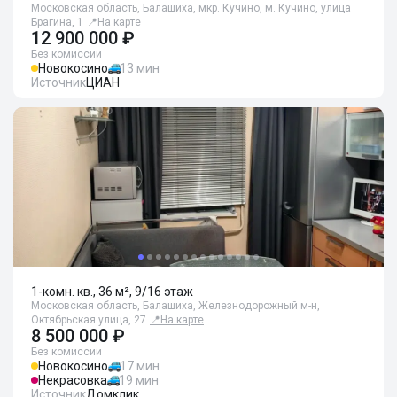
Московская область, Балашиха, мкр. Кучино, м. Кучино, улица
Брагина, 1
📍
На карте
12 900 000 ₽
Без комиссии
Новокосино
13 мин
Источник
ЦИАН
1-комн. кв., 36 м², 9/16 этаж
Московская область, Балашиха, Железнодорожный м-н,
Октябрьская улица, 27
📍
На карте
8 500 000 ₽
Без комиссии
Новокосино
17 мин
Некрасовка
19 мин
Источник
Домклик