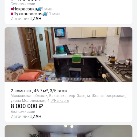
Без комиссии
Некрасовка
9 мин
Лухмановская
11 мин
Источник
ЦИАН
2-комн. кв., 46.7 м², 3/5 этаж
Московская область, Балашиха, мкр. Заря, м. Железнодорожная,
улица Молодежная, 4
📍
На карте
8 000 000 ₽
Без комиссии
Источник
ЦИАН