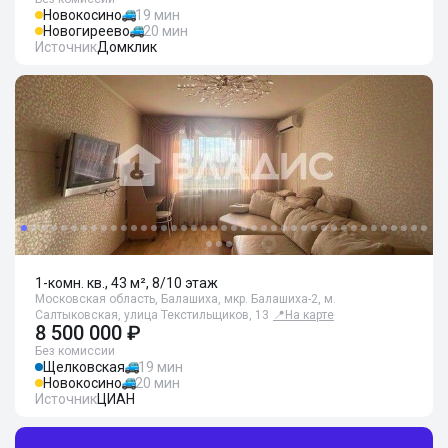
Новокосино
19 мин
Новогиреево
20 мин
Источник
Домклик
1-комн. кв., 43 м², 8/10 этаж
Московская область, Балашиха, мкр. Балашиха-2, м.
Салтыковская, улица Текстильщиков, 13
📍
На карте
8 500 000 ₽
Без комиссии
Щелковская
19 мин
Новокосино
20 мин
Источник
ЦИАН