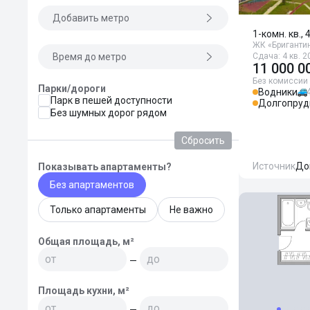
Добавить метро
1-комн. кв., 
ЖК «Бриганти
Время до метро
Сдача: 4 кв. 2
11 000 0
Без комиссии
Парки/дороги
Водники
Парк в пешей доступности
Долгопруд
Без шумных дорог рядом
Сбросить
Источник
До
Показывать апартаменты?
Без апартаментов
Только апартаменты
Не важно
Общая площадь, м²
—
Площадь кухни, м²
—