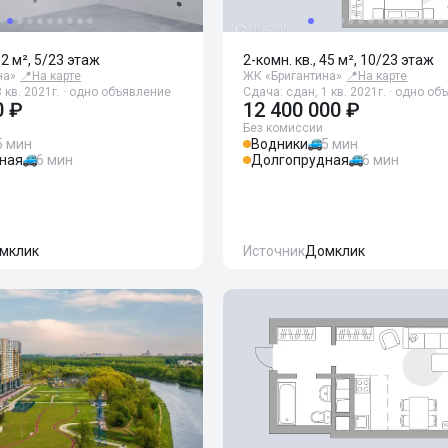
32 м², 5/23 этаж
2-комн. кв., 45 м², 10/23 этаж
на»
📍
На карте
ЖК «Бригантина»
📍
На карте
 кв. 2021г. · одно объявление
Сдача: сдан, 1 кв. 2021г. · одно о
0 ₽
12 400 000 ₽
Без комиссии
5 мин
Водники
5 мин
ная
6 мин
Долгопрудная
6 мин
мклик
Источник
Домклик