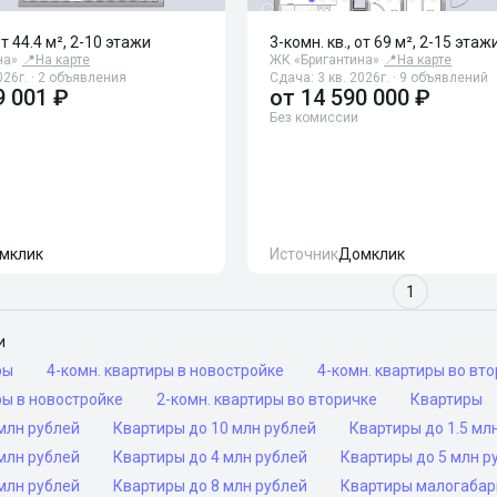
от 44.4 м², 2-10 этажи
3-комн. кв., от 69 м², 2-15 этаж
на»
📍
На карте
ЖК «Бригантина»
📍
На карте
026г. · 2 объявления
Сдача: 3 кв. 2026г. · 9 объявлений
9 001 ₽
от
14 590 000 ₽
Без комиссии
мклик
Источник
Домклик
1
и
ры
4-комн. квартиры в новостройке
4-комн. квартиры во вт
ры в новостройке
2-комн. квартиры во вторичке
Квартиры
млн рублей
Квартиры до 10 млн рублей
Квартиры до 1.5 мл
млн рублей
Квартиры до 4 млн рублей
Квартиры до 5 млн р
млн рублей
Квартиры до 8 млн рублей
Квартиры малогаба