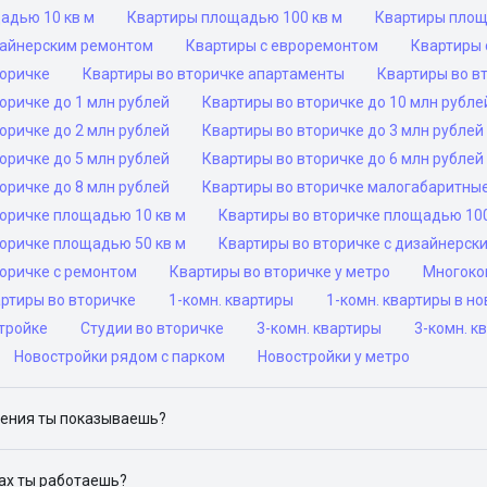
адью 10 кв м
Квартиры площадью 100 кв м
Квартиры площ
зайнерским ремонтом
Квартиры с евроремонтом
Квартиры 
торичке
Квартиры во вторичке апартаменты
Квартиры во в
оричке до 1 млн рублей
Квартиры во вторичке до 10 млн рубле
оричке до 2 млн рублей
Квартиры во вторичке до 3 млн рублей
оричке до 5 млн рублей
Квартиры во вторичке до 6 млн рублей
оричке до 8 млн рублей
Квартиры во вторичке малогабаритны
торичке площадью 10 кв м
Квартиры во вторичке площадью 100
торичке площадью 50 кв м
Квартиры во вторичке с дизайнерск
торичке с ремонтом
Квартиры во вторичке у метро
Многоко
ртиры во вторичке
1-комн. квартиры
1-комн. квартиры в н
тройке
Студии во вторичке
3-комн. квартиры
3-комн. к
Новостройки рядом с парком
Новостройки у метро
ения ты показываешь?
ю объявления на популярных сайтах объявлений: ЦИАН, Домклик, 
дах ты работаешь?