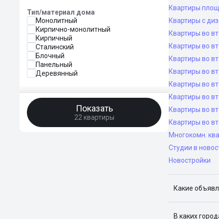
Квартиры площ
Тип/материал дома
Монолитный
Квартиры с ди
Кирпично-монолитный
Квартиры во в
Кирпичный
Квартиры во вт
Сталинский
Блочный
Квартиры во вт
Панельный
Квартиры во вт
Деревянный
Квартиры во вт
Квартиры во в
Показать
Квартиры во в
22 квартиры
Квартиры во в
Многокомн. ква
Студии в новос
Новостройки
Какие объявл
Я отслежива
В каких горо