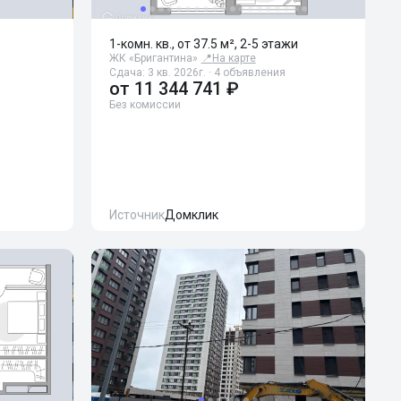
1-комн. кв., от 37.5 м², 2-5 этажи
ЖК «Бригантина»
📍
На карте
Сдача: 3 кв. 2026г. · 4 объявления
от
11 344 741 ₽
Без комиссии
Источник
Домклик