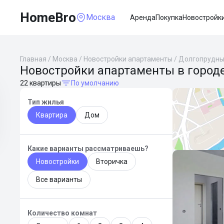
HomeBro
Москва
Аренда
Покупка
Новостройк
Главная
/
Москва
/
Новостройки апартаменты
/
Долгопрудн
Новостройки апартаменты в город
22 квартиры
По умолчанию
Тип жилья
Квартира
Дом
Какие варианты рассматриваешь?
Новостройки
Вторичка
Все варианты
Количество комнат