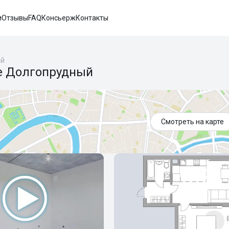
и
Отзывы
FAQ
Консьерж
Контакты
ый
е Долгопрудный
Смотреть на карте