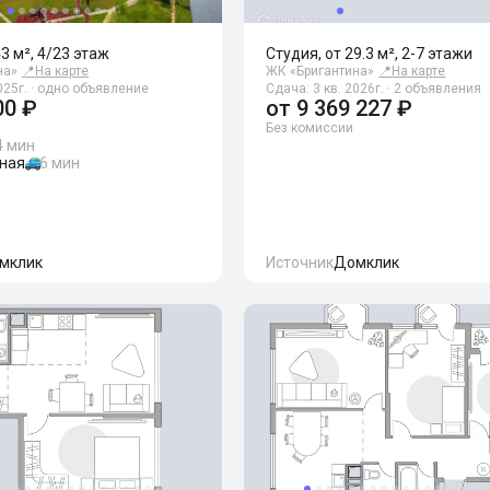
43 м², 4/23 этаж
Студия, от 29.3 м², 2-7 этажи
на»
📍
На карте
ЖК «Бригантина»
📍
На карте
025г. · одно объявление
Сдача: 3 кв. 2026г. · 2 объявления
00 ₽
от
9 369 227 ₽
Без комиссии
4 мин
ная
6 мин
мклик
Источник
Домклик