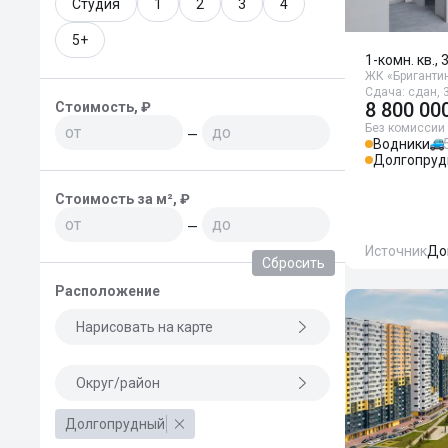
Студия
1
2
3
4
5+
1-комн. кв., 
ЖК «Бриганти
Сдача: сдан, 3
8 800 00
Стоимость, ₽
Без комиссии
—
Водники
Долгопруд
Стоимость за м², ₽
—
Источник
До
Сбросить
Расположение
Нарисовать на карте
Округ/район
Долгопрудный