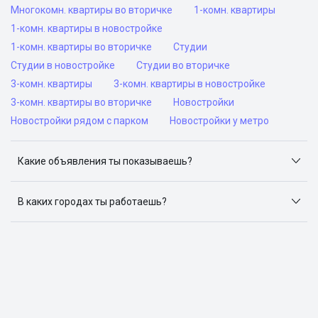
Многокомн. квартиры во вторичке
1-комн. квартиры
1-комн. квартиры в новостройке
1-комн. квартиры во вторичке
Студии
Студии в новостройке
Студии во вторичке
3-комн. квартиры
3-комн. квартиры в новостройке
3-комн. квартиры во вторичке
Новостройки
Новостройки рядом с парком
Новостройки у метро
Какие объявления ты показываешь?
Я отслеживаю объявления на популярных сайтах
объявлений: ЦИАН, Домклик, Яндекс.Недвижимость,
В каких городах ты работаешь?
Авито, Самолет.Плюс.
Поиск жилья доступен в следующих городах: Москва,
Санкт-Петербург, Архангельск, Сочи, Волгоград,
Воронеж, Екатеринбург, Казань, Краснодар, Красноярск,
Нижний Новгород, Новосибирск, Омск, Пермь, Ростов-
на-Дону, Самара, Уфа и Челябинск.