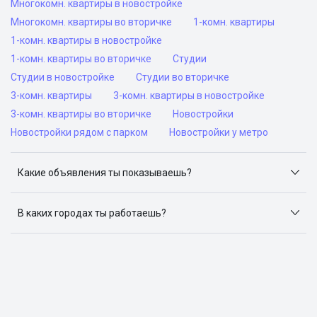
Многокомн. квартиры в новостройке
Многокомн. квартиры во вторичке
1-комн. квартиры
1-комн. квартиры в новостройке
1-комн. квартиры во вторичке
Студии
Студии в новостройке
Студии во вторичке
3-комн. квартиры
3-комн. квартиры в новостройке
3-комн. квартиры во вторичке
Новостройки
Новостройки рядом с парком
Новостройки у метро
Какие объявления ты показываешь?
Я отслеживаю объявления на популярных сайтах
объявлений: ЦИАН, Домклик, Яндекс.Недвижимость,
В каких городах ты работаешь?
Авито, Самолет.Плюс.
Поиск жилья доступен в следующих городах: Москва,
Санкт-Петербург, Архангельск, Сочи, Волгоград,
Воронеж, Екатеринбург, Казань, Краснодар, Красноярск,
Нижний Новгород, Новосибирск, Омск, Пермь, Ростов-
на-Дону, Самара, Уфа и Челябинск.