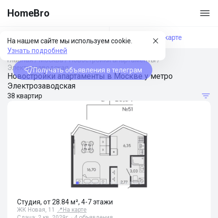
HomeBro
Фильтры
На карте
На нашем сайте мы используем cookie.
Узнать подробней
Главная
/
Москва
/
Новостройки апартаменты
/
Электрозаводская
Получать объявления в телеграм
Новостройки апартаменты в Москве у метро
Электрозаводская
38 квартир
Студия, от 28.84 м², 4-7 этажи
ЖК Новая, 11
📍
На карте
Сдача: 2 кв. 2029г. · 4 объявления