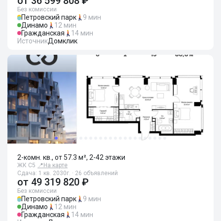
от
36 599 808 ₽
Без комиссии
Петровский парк
9 мин
Динамо
12 мин
Гражданская
14 мин
Источник
Домклик
2-комн. кв., от 57.3 м², 2-42 этажи
ЖК С5
📍
На карте
Сдача: 1 кв. 2030г. · 26 объявлений
от
49 319 820 ₽
Без комиссии
Петровский парк
9 мин
Динамо
12 мин
Гражданская
14 мин