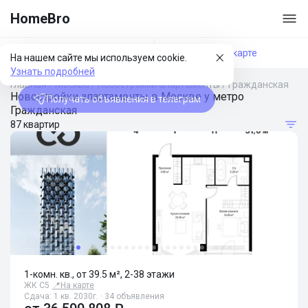
HomeBro
Фильтры
На карте
На нашем сайте мы используем cookie.
Узнать подробней
Главная
/
Москва
/
Новостройки апартаменты
/
Гражданская
Новостройки апартаменты в Москве у метро
Получать объявления в телеграм
Гражданская
87 квартир
1-комн. кв., от 39.5 м², 2-38 этажи
ЖК С5
📍
На карте
Сдача: 1 кв. 2030г. · 34 объявления