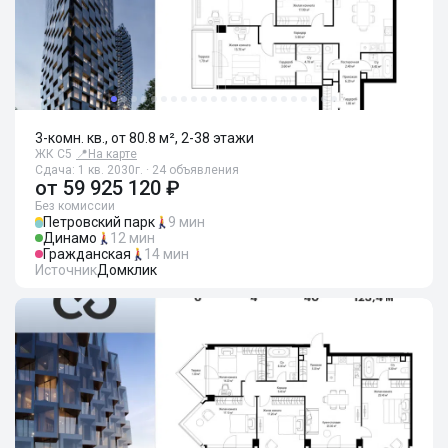
3-комн. кв., от 80.8 м², 2-38 этажи
ЖК С5
📍
На карте
Сдача: 1 кв. 2030г. · 24 объявления
от
59 925 120 ₽
Без комиссии
Петровский парк
9 мин
Динамо
12 мин
Гражданская
14 мин
Источник
Домклик