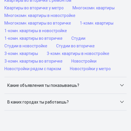
Квартиры во вторичке с ремонтом
Квартиры во вторичке у метро
Многокомн. квартиры
Многокомн. квартиры в новостройке
Многокомн. квартиры во вторичке
1-комн. квартиры
1-комн. квартиры в новостройке
1-комн. квартиры во вторичке
Студии
Студии в новостройке
Студии во вторичке
3-комн. квартиры
3-комн. квартиры в новостройке
3-комн. квартиры во вторичке
Новостройки
Новостройки рядом с парком
Новостройки у метро
Какие объявления ты показываешь?
Я отслеживаю объявления на популярных сайтах
объявлений: ЦИАН, Домклик, Яндекс.Недвижимость,
В каких городах ты работаешь?
Авито, Самолет.Плюс.
Поиск жилья доступен в следующих городах: Москва,
Санкт-Петербург, Архангельск, Сочи, Волгоград,
Воронеж, Екатеринбург, Казань, Краснодар, Красноярск,
Нижний Новгород, Новосибирск, Омск, Пермь, Ростов-