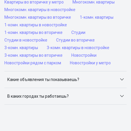
Квартиры во вторичке у метро
Многокомн. квартиры
Многокомн. квартиры в новостройке
Многокомн. квартиры во вторичке
1-комн. квартиры
1-комн. квартиры в новостройке
1-комн. квартиры во вторичке
Студии
Студии в новостройке
Студии во вторичке
3-комн. квартиры
3-комн. квартиры в новостройке
3-комн. квартиры во вторичке
Новостройки
Новостройки рядом с парком
Новостройки у метро
Какие объявления ты показываешь?
Я отслеживаю объявления на популярных сайтах
объявлений: ЦИАН, Домклик, Яндекс.Недвижимость,
В каких городах ты работаешь?
Авито, Самолет.Плюс.
Поиск жилья доступен в следующих городах: Москва,
Санкт-Петербург, Архангельск, Сочи, Волгоград,
Воронеж, Екатеринбург, Казань, Краснодар, Красноярск,
Нижний Новгород, Новосибирск, Омск, Пермь, Ростов-
на-Дону, Самара, Уфа и Челябинск.