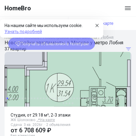
HomeBro
Фильтры
На карте
На нашем сайте мы используем cookie.
Узнать подробней
Главная
/
Москва
/
Новостройки апартаменты
/
Лобня
Новостройки апартаменты в Москве у метро Лобня
Получать объявления в телеграм
37 квартир
Студия, от 29.18 м², 2-3 этажи
ЖК Шолохово
📍
На карте
Сдача: 3 кв. 2026г. · 2 объявления
от
6 708 609 ₽
Без комиссии