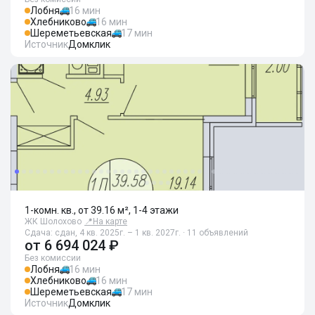
Лобня
16 мин
Хлебниково
16 мин
Шереметьевская
17 мин
Источник
Домклик
1-комн. кв., от 39.16 м², 1-4 этажи
ЖК Шолохово
📍
На карте
Сдача: сдан, 4 кв. 2025г. – 1 кв. 2027г. · 11 объявлений
от
6 694 024 ₽
Без комиссии
Лобня
16 мин
Хлебниково
16 мин
Шереметьевская
17 мин
Источник
Домклик