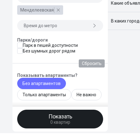
Какие объявл
Менделеевская
Я отслежива
В каких горо
Время до метро
Поиск жилья
Краснодар, 
Парки/дороги
Парк в пешей доступности
Без шумных дорог рядом
Сбросить
Показывать апартаменты?
Без апартаментов
Только апартаменты
Не важно
Общая площадь, м²
Показать
—
0 квартир
Площадь кухни, м²
—