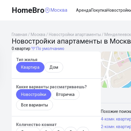
HomeBro
Москва
Аренда
Покупка
Новостройк
Главная
/
Москва
/
Новостройки апартаменты
/
Менделеевск
Новостройки апартаменты в Москв
0 квартир
По умолчанию
Тип жилья
Квартира
Дом
Какие варианты рассматриваешь?
Новостройки
Вторичка
Все варианты
Похожие поиск
4-комн. кварти
Количество комнат
2-комн. кварти