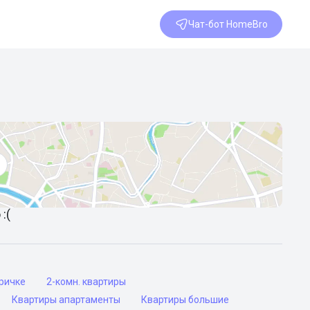
Чат-бот HomeBro
:(
оричке
2-комн. квартиры
Квартиры апартаменты
Квартиры большие