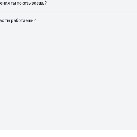
ения ты показываешь?
ю объявления на популярных сайтах объявлений: ЦИАН, Домклик, 
дах ты работаешь?
 доступен в следующих городах: Москва, Санкт-Петербург, Архангел
Красноярск, Нижний Новгород, Новосибирск, Омск, Пермь, Ростов-н