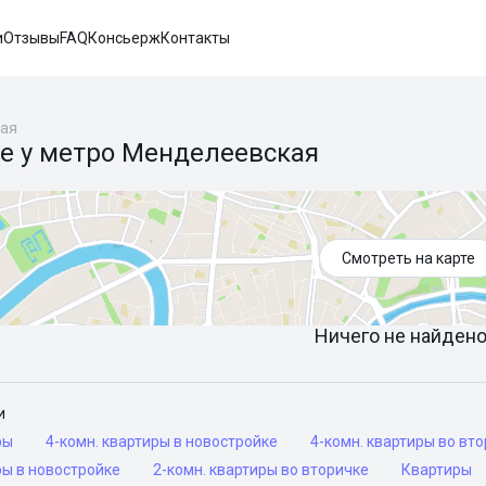
и
Отзывы
FAQ
Консьерж
Контакты
ая
е у метро Менделеевская
Смотреть на карте
Ничего не найдено 
и
ры
4-комн. квартиры в новостройке
4-комн. квартиры во вт
ры в новостройке
2-комн. квартиры во вторичке
Квартиры