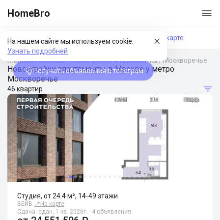
HomeBro
Фильтры
На карте
На нашем сайте мы используем cookie.
Узнать подробней
Главная
/
Москва
/
Новостройки апартаменты
/
Москворечье
Новостройки апартаменты в Москве у метро
Получать объявления в телеграм
Москворечье
46 квартир
Студия, от 24.4 м², 14-49 этажи
ВЕЙВ
📍
На карте
Сдача: сдан, 1 кв. 2026г. · 4 объявления