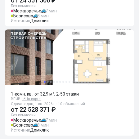
от
24 551 506 ₽
Без комиссии
Москворечье
7 мин
Борисово
8 мин
Источник
Домклик
1-комн. кв., от 32.9 м², 2-50 этажи
ВЕЙВ
📍
На карте
Сдача: сдан, 1 кв. 2026г. · 10 объявлений
от
22 528 371 ₽
Без комиссии
Москворечье
7 мин
Борисово
8 мин
Источник
Домклик