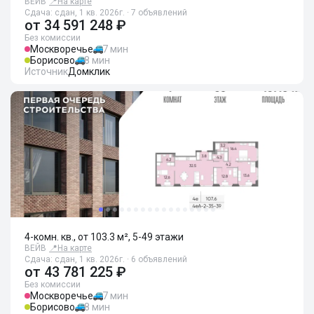
ВЕЙВ
📍
На карте
Сдача: сдан, 1 кв. 2026г. · 7 объявлений
от
34 591 248 ₽
Без комиссии
Москворечье
7 мин
Борисово
8 мин
Источник
Домклик
4-комн. кв., от 103.3 м², 5-49 этажи
ВЕЙВ
📍
На карте
Сдача: сдан, 1 кв. 2026г. · 6 объявлений
от
43 781 225 ₽
Без комиссии
Москворечье
7 мин
Борисово
8 мин