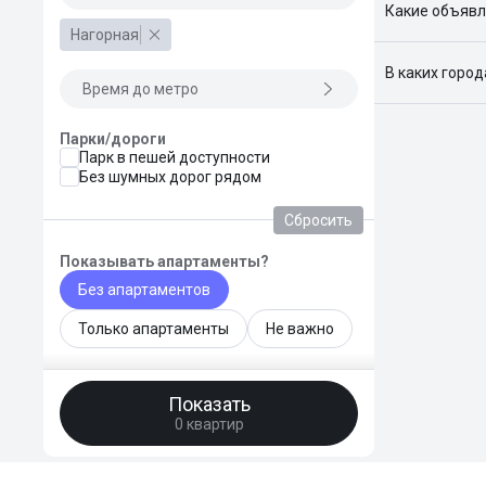
Какие объявл
Нагорная
Я отслежива
В каких горо
Время до метро
Поиск жилья
Краснодар, 
Парки/дороги
Парк в пешей доступности
Без шумных дорог рядом
Сбросить
Показывать апартаменты?
Без апартаментов
Только апартаменты
Не важно
Общая площадь, м²
Показать
—
0 квартир
Площадь кухни, м²
—