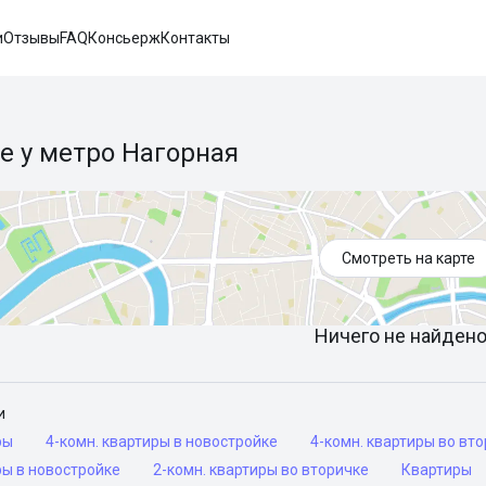
и
Отзывы
FAQ
Консьерж
Контакты
е у метро Нагорная
Смотреть на карте
Ничего не найдено 
и
ры
4-комн. квартиры в новостройке
4-комн. квартиры во вт
ры в новостройке
2-комн. квартиры во вторичке
Квартиры