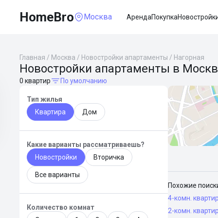
HomeBro
Москва
Аренда
Покупка
Новостройк
Главная
/
Москва
/
Новостройки апартаменты
/
Нагорная
Новостройки апартаменты в Москв
0 квартир
По умолчанию
Тип жилья
Квартира
Дом
Какие варианты рассматриваешь?
Новостройки
Вторичка
Все варианты
Похожие поиск
4-комн. кварти
Количество комнат
2-комн. кварти