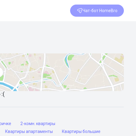
Чат-бот HomeBro
:(
оричке
2-комн. квартиры
Квартиры апартаменты
Квартиры большие