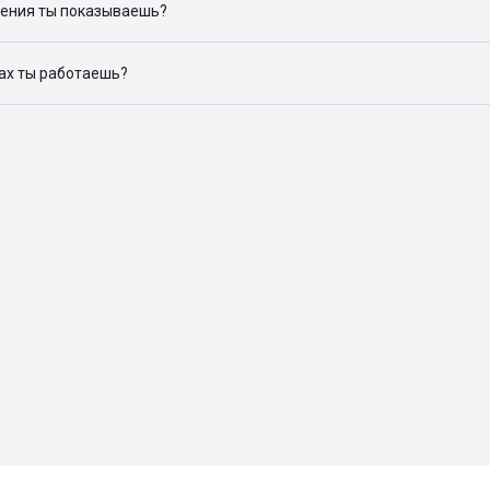
ения ты показываешь?
ю объявления на популярных сайтах объявлений: ЦИАН, Домклик, 
дах ты работаешь?
 доступен в следующих городах: Москва, Санкт-Петербург, Архангел
Красноярск, Нижний Новгород, Новосибирск, Омск, Пермь, Ростов-н