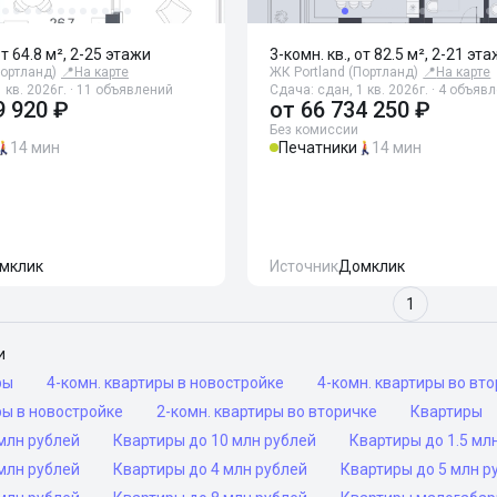
от 64.8 м², 2-25 этажи
3-комн. кв., от 82.5 м², 2-21 эт
Портланд)
📍
На карте
ЖК Portland (Портланд)
📍
На карте
 кв. 2026г. · 11 объявлений
Сдача: сдан, 1 кв. 2026г. · 4 объяв
9 920 ₽
от
66 734 250 ₽
Без комиссии
14 мин
Печатники
14 мин
мклик
Источник
Домклик
1
и
ры
4-комн. квартиры в новостройке
4-комн. квартиры во вт
ры в новостройке
2-комн. квартиры во вторичке
Квартиры
млн рублей
Квартиры до 10 млн рублей
Квартиры до 1.5 мл
млн рублей
Квартиры до 4 млн рублей
Квартиры до 5 млн р