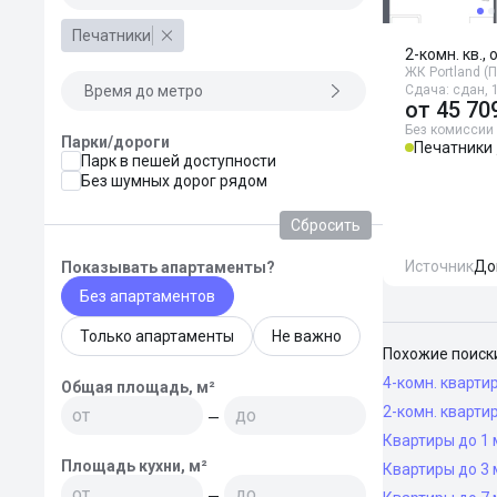
Печатники
2-комн. кв., 
ЖК Portland (
Время до метро
Сдача: сдан, 1
от
45 70
Без комиссии
Парки/дороги
Печатники
Парк в пешей доступности
Без шумных дорог рядом
Сбросить
Источник
До
Показывать апартаменты?
Без апартаментов
Только апартаменты
Не важно
Похожие поиск
4-комн. кварти
Общая площадь, м²
2-комн. кварти
—
Квартиры до 1 
Площадь кухни, м²
Квартиры до 3 
—