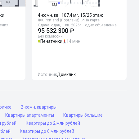
ажи
4-комн. кв., 107.4 м², 15/25 этаж
ЖК Portland (Портланд)
📍
На карте
ления
Сдача: сдан, 1 кв. 2026г. · одно объявление
95 532 300 ₽
Без комиссии
Печатники
14 мин
Источник
Домклик
оричке
2-комн. квартиры
Квартиры апартаменты
Квартиры большие
н рублей
Квартиры до 2 млн рублей
ублей
Квартиры до 6 млн рублей