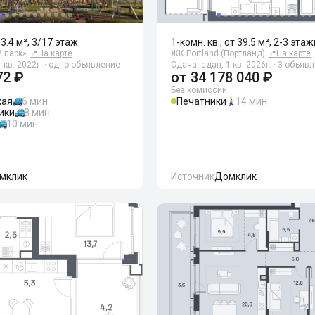
33.4 м², 3/17 этаж
1-комн. кв., от 39.5 м², 2-3 эта
 парк»
📍
На карте
ЖК Portland (Портланд)
📍
На карте
 кв. 2022г. · одно объявление
Сдача: сдан, 1 кв. 2026г. · 3 объяв
72 ₽
от
34 178 040 ₽
Без комиссии
кая
6 мин
Печатники
14 мин
ики
8 мин
10 мин
мклик
Источник
Домклик