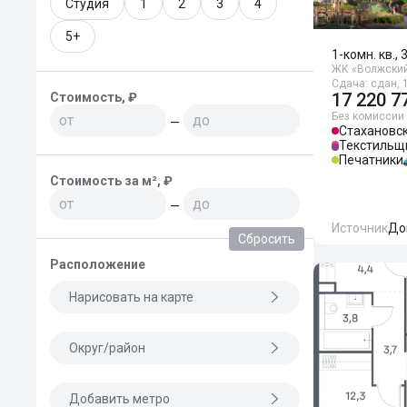
Студия
1
2
3
4
5+
1-комн. кв., 
ЖК «Волжский
Сдача: сдан, 1
17 220 7
Стоимость, ₽
Без комиссии
—
Стахановс
Текстильщ
Печатники
Стоимость за м², ₽
—
Источник
До
Сбросить
Расположение
Нарисовать на карте
Округ/район
Добавить метро