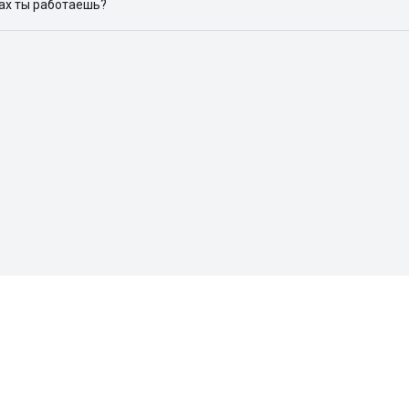
дах ты работаешь?
 доступен в следующих городах: Москва, Санкт-Петербург, Архангел
Красноярск, Нижний Новгород, Новосибирск, Омск, Пермь, Ростов-н
Поиск жилья
Покупка
h
Аренда
T