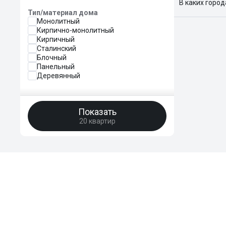
В каких горо
Тип/материал дома
Поиск жилья
Монолитный
Краснодар, 
Кирпично-монолитный
Кирпичный
Сталинский
Блочный
Панельный
Деревянный
Показать
20 квартир
HomeBro
Преимущества
Отзывы