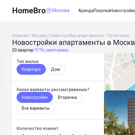
HomeBro
Москва
Аренда
Покупка
Новостройк
Главная
/
Москва
/
Новостройки апартаменты
/
Печатники
Новостройки апартаменты в Москв
20 квартир
По умолчанию
Тип жилья
Квартира
Дом
Какие варианты рассматриваешь?
Новостройки
Вторичка
Все варианты
Количество комнат