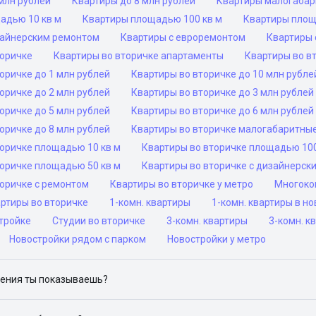
млн рублей
Квартиры до 8 млн рублей
Квартиры малогаба
адью 10 кв м
Квартиры площадью 100 кв м
Квартиры площ
зайнерским ремонтом
Квартиры с евроремонтом
Квартиры 
торичке
Квартиры во вторичке апартаменты
Квартиры во в
оричке до 1 млн рублей
Квартиры во вторичке до 10 млн рубле
оричке до 2 млн рублей
Квартиры во вторичке до 3 млн рублей
оричке до 5 млн рублей
Квартиры во вторичке до 6 млн рублей
оричке до 8 млн рублей
Квартиры во вторичке малогабаритны
торичке площадью 10 кв м
Квартиры во вторичке площадью 100
торичке площадью 50 кв м
Квартиры во вторичке с дизайнерск
торичке с ремонтом
Квартиры во вторичке у метро
Многоко
ртиры во вторичке
1-комн. квартиры
1-комн. квартиры в н
тройке
Студии во вторичке
3-комн. квартиры
3-комн. к
Новостройки рядом с парком
Новостройки у метро
ения ты показываешь?
ю объявления на популярных сайтах объявлений: ЦИАН, Домклик, 