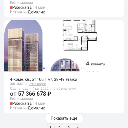
Без комиссии
Рижская
14 мин
Источник
Домклик
4-комн. кв., от 106.1 м², 38-49 этажи
ЖК «MOD»
📍
На карте
Сдача: сдан, 4 кв. 2025г. · 5 объявлений
от
57 366 678 ₽
Без комиссии
Рижская
14 мин
Источник
Домклик
Показать еще