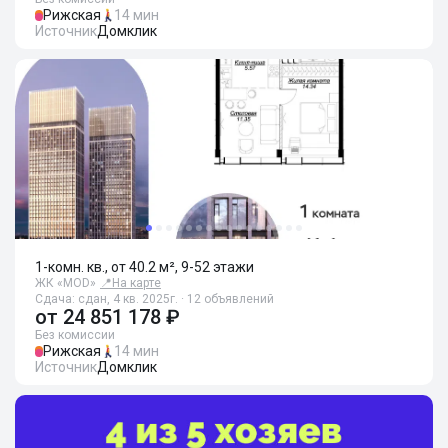
Рижская
14 мин
Источник
Домклик
1-комн. кв., от 40.2 м², 9-52 этажи
ЖК «MOD»
📍
На карте
Сдача: сдан, 4 кв. 2025г. · 12 объявлений
от
24 851 178 ₽
Без комиссии
Рижская
14 мин
Источник
Домклик