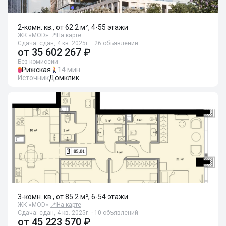
2-комн. кв., от 62.2 м², 4-55 этажи
ЖК «MOD»
📍
На карте
Сдача: сдан, 4 кв. 2025г. · 26 объявлений
от
35 602 267 ₽
Без комиссии
Рижская
14 мин
Источник
Домклик
3-комн. кв., от 85.2 м², 6-54 этажи
ЖК «MOD»
📍
На карте
Сдача: сдан, 4 кв. 2025г. · 10 объявлений
от
45 223 570 ₽