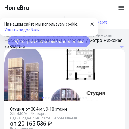
HomeBro
Фильтры
На карте
На нашем сайте мы используем cookie.
Узнать подробней
Главная
/
Москва
/
Новостройки апартаменты
/
Рижская
Новостройки апартаменты в Москве у метро Рижская
Получать объявления в телеграм
75 квартир
Студия, от 30.4 м², 9-18 этажи
ЖК «MOD»
📍
На карте
Сдача: сдан, 4 кв. 2025г. · 4 объявления
от
20 165 536 ₽
Без комиссии