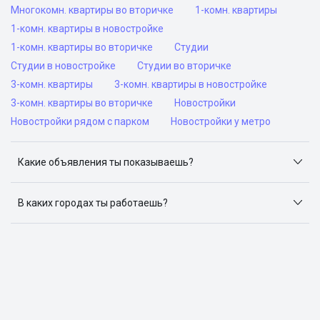
Многокомн. квартиры во вторичке
1-комн. квартиры
1-комн. квартиры в новостройке
1-комн. квартиры во вторичке
Студии
Студии в новостройке
Студии во вторичке
3-комн. квартиры
3-комн. квартиры в новостройке
3-комн. квартиры во вторичке
Новостройки
Новостройки рядом с парком
Новостройки у метро
Какие объявления ты показываешь?
Я отслеживаю объявления на популярных сайтах
объявлений: ЦИАН, Домклик, Яндекс.Недвижимость,
В каких городах ты работаешь?
Авито, Самолет.Плюс.
Поиск жилья доступен в следующих городах: Москва,
Санкт-Петербург, Архангельск, Сочи, Волгоград,
Воронеж, Екатеринбург, Казань, Краснодар, Красноярск,
Нижний Новгород, Новосибирск, Омск, Пермь, Ростов-
на-Дону, Самара, Уфа и Челябинск.