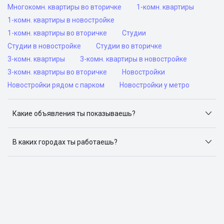
Многокомн. квартиры во вторичке
1-комн. квартиры
1-комн. квартиры в новостройке
1-комн. квартиры во вторичке
Студии
Студии в новостройке
Студии во вторичке
3-комн. квартиры
3-комн. квартиры в новостройке
3-комн. квартиры во вторичке
Новостройки
Новостройки рядом с парком
Новостройки у метро
Какие объявления ты показываешь?
Я отслеживаю объявления на популярных сайтах
объявлений: ЦИАН, Домклик, Яндекс.Недвижимость,
В каких городах ты работаешь?
Авито, Самолет.Плюс.
Поиск жилья доступен в следующих городах: Москва,
Санкт-Петербург, Архангельск, Сочи, Волгоград,
Воронеж, Екатеринбург, Казань, Краснодар, Красноярск,
Нижний Новгород, Новосибирск, Омск, Пермь, Ростов-
на-Дону, Самара, Уфа и Челябинск.