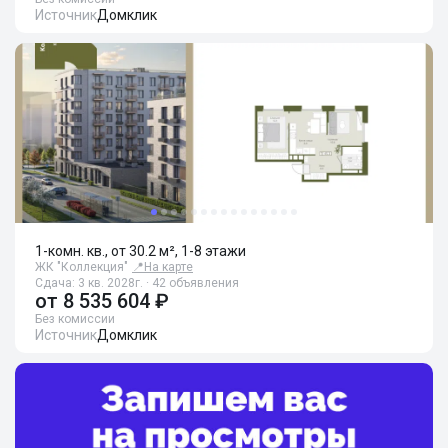
Источник
Домклик
1-комн. кв., от 30.2 м², 1-8 этажи
ЖК "Коллекция"
📍
На карте
Сдача: 3 кв. 2028г. · 42 объявления
от
8 535 604 ₽
Без комиссии
Источник
Домклик