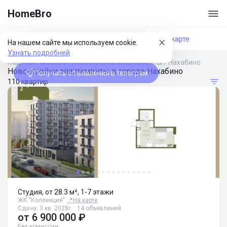
HomeBro
Фильтры
На карте
На нашем сайте мы используем cookie.
Узнать подробней
Главная
/
Москва
/
Новостройки апартаменты
/
Нахабино
Новостройки апартаменты в городе Нахабино
Получать объявления в телеграм
110 квартир
Студия, от 28.3 м², 1-7 этажи
ЖК "Коллекция"
📍
На карте
Сдача: 3 кв. 2028г. · 14 объявлений
от
6 900 000 ₽
Без комиссии