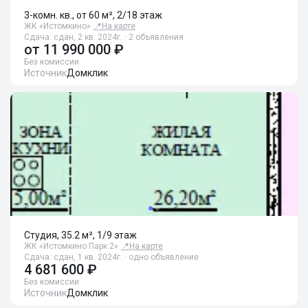
3-комн. кв., от 60 м², 2/18 этаж
ЖК «Истомкино»
📍
На карте
Сдача: сдан, 2 кв. 2024г. · 2 объявления
от
11 990 000 ₽
Без комиссии
Источник
Домклик
Студия, 35.2 м², 1/9 этаж
ЖК «Истомкино Парк 2»
📍
На карте
Сдача: сдан, 1 кв. 2024г. · одно объявление
4 681 600 ₽
Без комиссии
Источник
Домклик