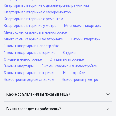
Квартиры во вторичке с дизайнерским ремонтом
Квартиры во вторичке с евроремонтом
Квартиры во вторичке с ремонтом
Квартиры во вторичке у метро
Многокомн. квартиры
Многокомн. квартиры в новостройке
Многокомн. квартиры во вторичке
1-комн. квартиры
1-комн. квартиры в новостройке
1-комн. квартиры во вторичке
Студии
Студии в новостройке
Студии во вторичке
3-комн. квартиры
3-комн. квартиры в новостройке
3-комн. квартиры во вторичке
Новостройки
Новостройки рядом с парком
Новостройки у метро
Какие объявления ты показываешь?
Я отслеживаю объявления на популярных сайтах
объявлений: ЦИАН, Домклик, Яндекс.Недвижимость,
В каких городах ты работаешь?
Авито, Самолет.Плюс.