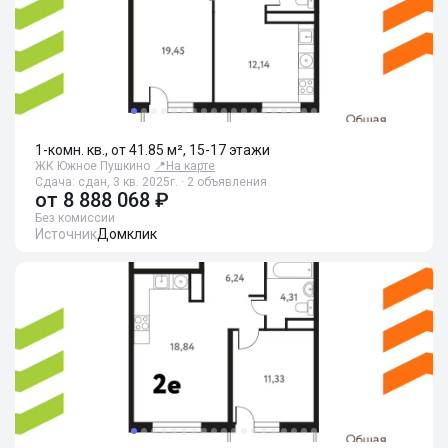
1-комн. кв., от 41.85 м², 15-17 этажи
ЖК Южное Пушкино
📍
На карте
Сдача: сдан, 3 кв. 2025г. · 2 объявления
от
8 888 068 ₽
Без комиссии
Источник
Домклик