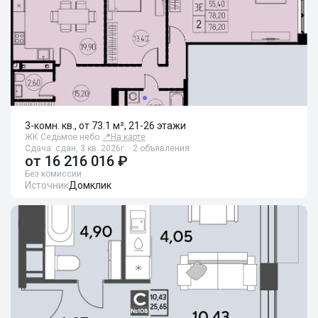
3-комн. кв., от 73.1 м², 21-26 этажи
ЖК Седьмое небо
📍
На карте
Сдача: сдан, 3 кв. 2026г. · 2 объявления
от
16 216 016 ₽
Без комиссии
Источник
Домклик