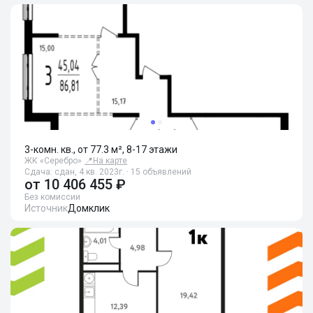
3-комн. кв., от 77.3 м², 8-17 этажи
ЖК «Серебро»
📍
На карте
Сдача: сдан, 4 кв. 2023г. · 15 объявлений
от
10 406 455 ₽
Без комиссии
Источник
Домклик