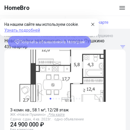
HomeBro
Фильтры
На карте
На нашем сайте мы используем cookie.
Узнать подробней
Главная
/
Москва
/
Новостройки апартаменты
/
Пушкино
Новостройки апартаменты в городе Пушкино
Получать объявления в телеграм
435 квартир
3-комн. кв., 58.1 м², 12/28 этаж
ЖК «Новое Пушкино»
📍
На карте
Сдача: сдан, 4 кв. 2023г. · одно объявление
24 900 000 ₽
Без комиссии