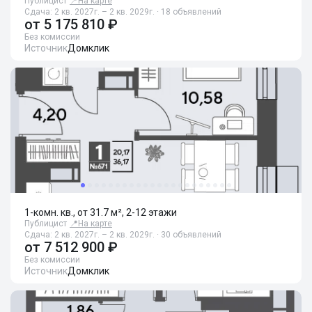
Публицист
📍
На карте
Сдача: 2 кв. 2027г. – 2 кв. 2029г. · 18 объявлений
от
5 175 810 ₽
Без комиссии
Источник
Домклик
1-комн. кв., от 31.7 м², 2-12 этажи
Публицист
📍
На карте
Сдача: 2 кв. 2027г. – 2 кв. 2029г. · 30 объявлений
от
7 512 900 ₽
Без комиссии
Источник
Домклик