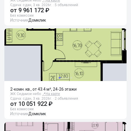
ЖК Седьмое небо
📍
На карте
Сдача: сдан, 3 кв. 2026г. · 5 объявлений
от
9 961 172 ₽
Без комиссии
Источник
Домклик
2-комн. кв., от 43.4 м², 24-26 этажи
ЖК Седьмое небо
📍
На карте
Сдача: сдан, 3 кв. 2026г. · 2 объявления
от
10 051 922 ₽
Без комиссии
Источник
Домклик