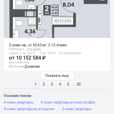
2-комн. кв., от 43.63 м², 2-15 этажи
Публицист
📍
На карте
Сдача: 2 кв. 2027г. – 2 кв. 2029г. · 25 объявлений
от
10 152 584 ₽
Без комиссии
Источник
Домклик
Показать еще
1
2
3
4
5
…
20
Похожие поиски
4-комн. квартиры
4-комн. квартиры в новостройке
4-комн. квартиры во вторичке
2-комн. квартиры