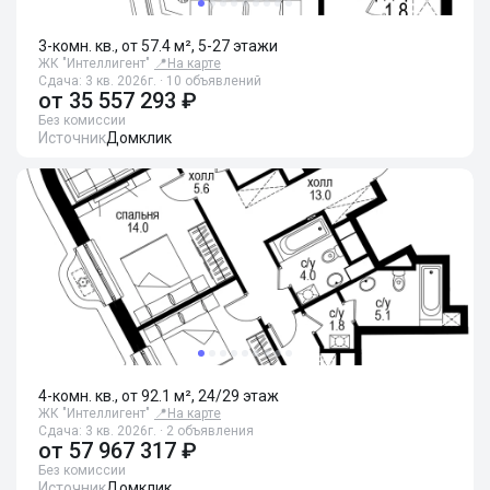
3-комн. кв., от 57.4 м², 5-27 этажи
ЖК "Интеллигент"
📍
На карте
Сдача: 3 кв. 2026г. · 10 объявлений
от
35 557 293 ₽
Без комиссии
Источник
Домклик
4-комн. кв., от 92.1 м², 24/29 этаж
ЖК "Интеллигент"
📍
На карте
Сдача: 3 кв. 2026г. · 2 объявления
от
57 967 317 ₽
Без комиссии
Источник
Домклик