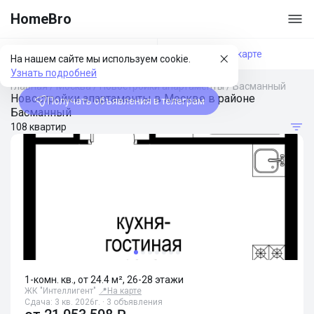
HomeBro
Фильтры
На карте
На нашем сайте мы используем cookie.
Узнать подробней
Главная
/
Москва
/
Новостройки апартаменты
/
Басманный
Новостройки апартаменты в Москве в районе
Получать объявления в телеграм
Басманный
108 квартир
1-комн. кв., от 24.4 м², 26-28 этажи
ЖК "Интеллигент"
📍
На карте
Сдача: 3 кв. 2026г. · 3 объявления