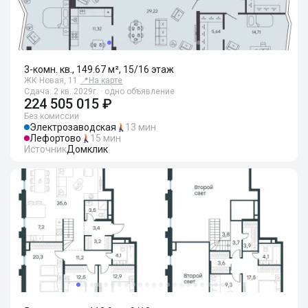
3-комн. кв., 149.67 м², 15/16 этаж
ЖК Новая, 11
📍
На карте
Сдача: 2 кв. 2029г. · одно объявление
224 505 015 ₽
Без комиссии
Электрозаводская
13 мин
Лефортово
15 мин
Источник
Домклик