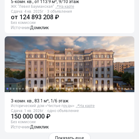
5-комн. кв., от 113.9 м², 9/10 этаж
ЖК "Левел Бауманская"
📍
На карте
Сдача: 4 кв. 2025г. · 3 объявления
от
124 893 208 ₽
Без комиссии
Источник
Домклик
3-комн. кв., 83.1 м², 1/6 этаж
Исторический дом «Чистые пруды»
📍
На карте
Сдача: 1 кв. 2026г. · одно объявление
150 000 000 ₽
Без комиссии
Источник
Домклик
Показать еще