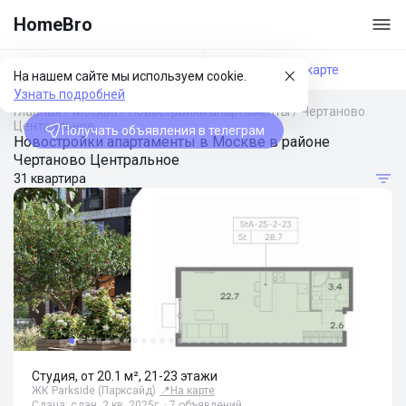
HomeBro
Фильтры
На карте
На нашем сайте мы используем cookie.
Узнать подробней
Главная
/
Москва
/
Новостройки апартаменты
/
Чертаново
Центральное
Получать объявления в телеграм
Новостройки апартаменты в Москве в районе
Чертаново Центральное
31 квартира
Студия, от 20.1 м², 21-23 этажи
ЖК Parkside (Парксайд)
📍
На карте
Сдача: сдан, 2 кв. 2025г. · 7 объявлений