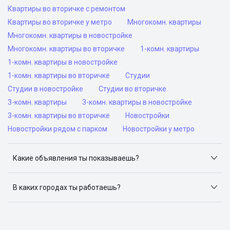
Квартиры во вторичке с ремонтом
Квартиры во вторичке у метро
Многокомн. квартиры
Многокомн. квартиры в новостройке
Многокомн. квартиры во вторичке
1-комн. квартиры
1-комн. квартиры в новостройке
1-комн. квартиры во вторичке
Студии
Студии в новостройке
Студии во вторичке
3-комн. квартиры
3-комн. квартиры в новостройке
3-комн. квартиры во вторичке
Новостройки
Новостройки рядом с парком
Новостройки у метро
Какие объявления ты показываешь?
Я отслеживаю объявления на популярных сайтах
объявлений: ЦИАН, Домклик, Яндекс.Недвижимость,
В каких городах ты работаешь?
Авито, Самолет.Плюс.
Поиск жилья доступен в следующих городах: Москва,
Санкт-Петербург, Архангельск, Сочи, Волгоград,
Воронеж, Екатеринбург, Казань, Краснодар, Красноярск,