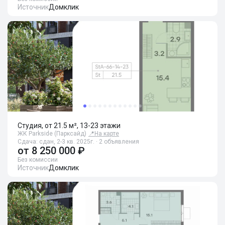
Источник
Домклик
Студия, от 21.5 м², 13-23 этажи
ЖК Parkside (Парксайд)
📍
На карте
Сдача: сдан, 2-3 кв. 2025г. · 2 объявления
от
8 250 000 ₽
Без комиссии
Источник
Домклик