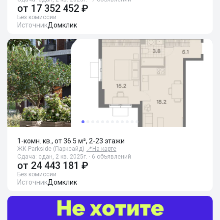
от
17 352 452 ₽
Без комиссии
Источник
Домклик
1-комн. кв., от 36.5 м², 2-23 этажи
ЖК Parkside (Парксайд)
📍
На карте
Сдача: сдан, 2 кв. 2025г. · 6 объявлений
от
24 443 181 ₽
Без комиссии
Источник
Домклик