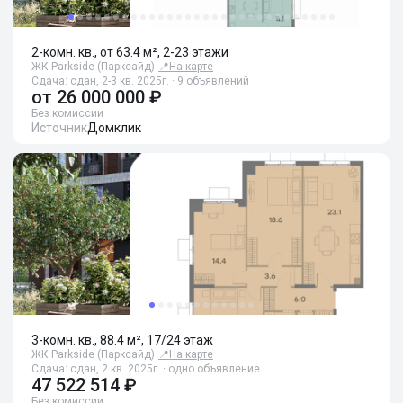
2-комн. кв., от 63.4 м², 2-23 этажи
ЖК Parkside (Парксайд)
📍
На карте
Сдача: сдан, 2-3 кв. 2025г. · 9 объявлений
от
26 000 000 ₽
Без комиссии
Источник
Домклик
3-комн. кв., 88.4 м², 17/24 этаж
ЖК Parkside (Парксайд)
📍
На карте
Сдача: сдан, 2 кв. 2025г. · одно объявление
47 522 514 ₽
Без комиссии